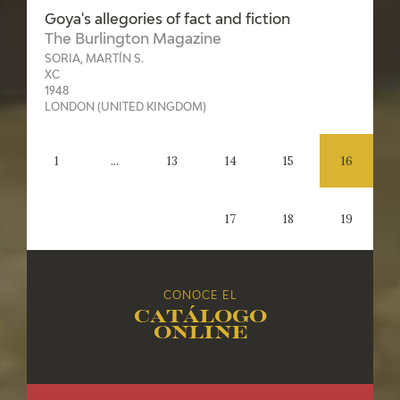
Goya's allegories of fact and fiction
The Burlington Magazine
SORIA, MARTÍN S.
XC
1948
LONDON (UNITED KINGDOM)
1
...
13
14
15
16
17
18
19
CONOCE EL
Catálogo
online