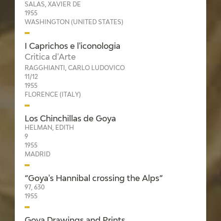
SALAS, XAVIER DE
1955
WASHINGTON (UNITED STATES)
I Caprichos e l'iconologia
Critica d'Arte
RAGGHIANTI, CARLO LUDOVICO
11/12
1955
FLORENCE (ITALY)
Los Chinchillas de Goya
HELMAN, EDITH
9
1955
MADRID
“Goya's Hannibal crossing the Alps”
97, 630
1955