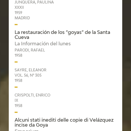
EXPOSICIONES
JUNQUERA, PAULINA
XXXII
1959
ACTIVIDADES
MADRID
La restauración de los “goyas” de la Santa
ACTUALIDAD
Cueva
La Información del lunes
PARODI, RAFAEL
1958
SAYRE, ELEANOR
VOL. 56, Nº 305
FRANCISCO DE GOYA
1958
CRISPOLTI, ENRICO
IX
1958
Alcuni stati inediti delle copie di Velázquez
incise da Goya
EL VIAJE DE GOYA