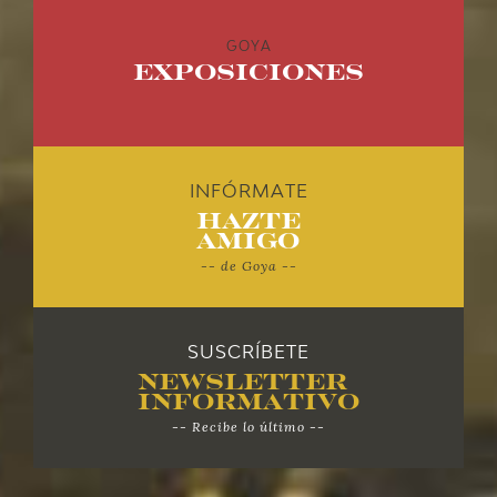
GOYA
Exposiciones
INFÓRMATE
Hazte
Amigo
-- de Goya --
SUSCRÍBETE
Newsletter
Informativo
-- Recibe lo último --