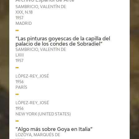
Archivo Español de Arte
EDUCA
SAMBRICIO, VALENTÍN DE
XXX, N.18
1957
MADRID
RECURSOS EDUCATIVOS
“Las pinturas goyescas de la capilla del
palacio de los condes de Sobradiel”
SAMBRICIO, VALENTÍN DE
ARASAAC
LXIII
1957
LÓPEZ-REY, JOSÉ
1956
PARÍS
LÓPEZ-REY, JOSÉ
1956
NEW YORK (UNITED STATES)
“Algo más sobre Goya en Italia”
LOZOYA, MARQUÉS DE