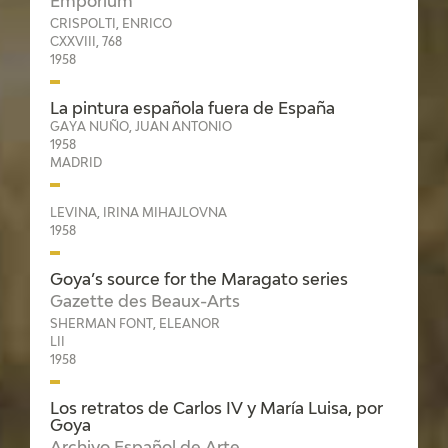
Emporium
CRISPOLTI, ENRICO
CATÁLOGO
CXXVIII, 768
1958
La pintura española fuera de España
GAYA NUÑO, JUAN ANTONIO
1958
MADRID
PREMIO ARAGÓN GOYA
LEVINA, IRINA MIHAJLOVNA
1958
EDICIONES
Goya’s source for the Maragato series
PUBLICACIONES
Gazette des Beaux-Arts
SHERMAN FONT, ELEANOR
LII
SHOP
1958
ONLINE SHOP
Los retratos de Carlos IV y María Luisa, por
Goya