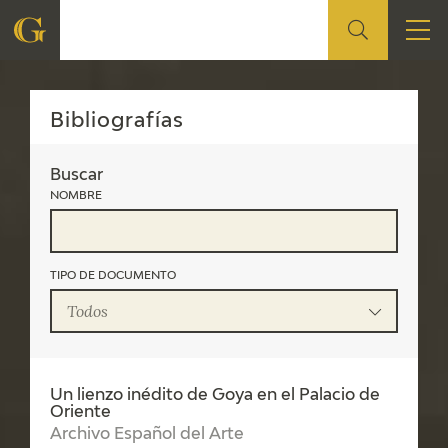
FRANCISCO DE GOYA
CA
FOUNDATION
Bibliografías
QUIENES SOMOS
Buscar
NOMBRE
CIDG
CORPORATE ACTION
TIPO DE DOCUMENTO
SEDE
Todos
CONTACT
Un lienzo inédito de Goya en el Palacio de
Oriente
Archivo Español del Arte