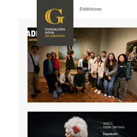
Exhibitions
FOUNDATION
A
QUIENES
EXPOSICIONES
SOMOS
CIDG
ACTIVIDADES
CORPORATE
ACTION
SEDE
CONTACT