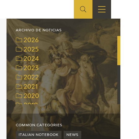
ES
SHOP
EDUCA
EN
ARCHIVO DE NOTICIAS
2026
ONLINE SHOP
2025
2024
RECURSOS
EDUCATIVOS
2023
2022
ARASAAC
2021
2020
2019
2018
2017
COMMON.CATEGORIES
2016
ITALIAN NOTEBOOK
NEWS