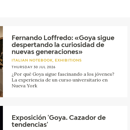
CTUALIDAD
FRANCISCO DE GOYA
EDICIONES
Fernando Loffredo: «Goya sigue
PUBLICACIONES
despertando la curiosidad de
nuevas generaciones»
ITALIAN NOTEBOOK, EXHIBITIONS
THURSDAY 30 JUL 2026
EL VIAJE DE GOYA
¿Por qué Goya sigue fascinando a los jóvenes?
La experiencia de un curso universitario en
Nueva York
CATÁLOGO
Exposición 'Goya. Cazador de
tendencias'
PREMIO ARAGÓN