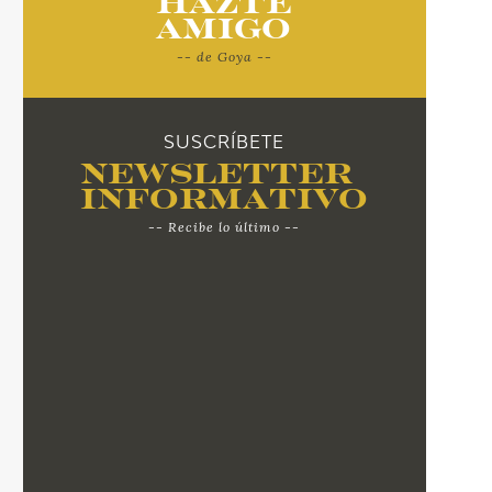
Hazte
Amigo
-- de Goya --
SUSCRÍBETE
Newsletter
Informativo
-- Recibe lo último --