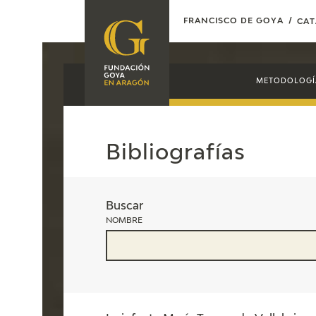
FRANCISCO DE GOYA
CA
FOUNDATION
A
METODOLOGÍ
QUIENES
EXPOSICIONES
SOMOS
CIDG
ACTIVIDADES
Bibliografías
CORPORATE
ACTION
Buscar
SEDE
NOMBRE
CONTACT