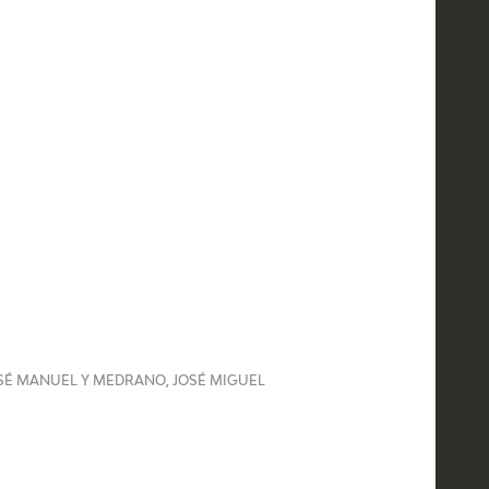
JOSÉ MANUEL Y MEDRANO, JOSÉ MIGUEL