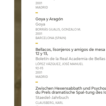
2001
MADRID
Goya y Aragón
Goya
BORRÁS GUALIS, GONZALO M.
2001
BARCELONA (SPAIN)
Bellacos, lisonjeros y amigos de mesa
12 y 13,
Boletín de la Real Academia de Bella
LÓPEZ VÁZQUEZ, JOSÉ MANUEL
92-93
2001
MADRID
Zwischen Hexensabbath und Psychoana
du Prels dramatische Spal-tung des I
Staedel-Jahrbuch
CLAUSBERG, KARL