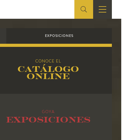
ES
SHOP
EDUCA
EN
EXPOSICIONES
ONLINE SHOP
RECURSOS
CONOCE EL
EDUCATIVOS
Catálogo
online
ARASAAC
GOYA
Exposiciones