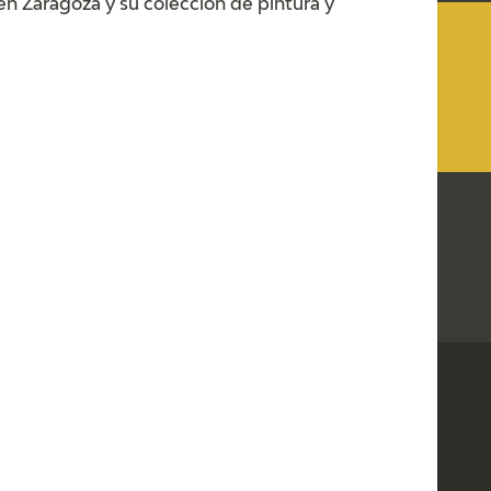
en Zaragoza y su colección de pintura y
GOYA