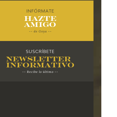
INFÓRMATE
Hazte
Amigo
-- de Goya --
SUSCRÍBETE
Newsletter
Informativo
-- Recibe lo último --