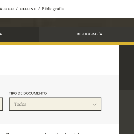
Bibliografía
TÁLOGO
OFFLINE
CTUALIDAD
FRANCISCO DE GOYA
EDICIONES
A
BIBLIOGRAFÍA
PUBLICACIONES
EL VIAJE DE GOYA
CATÁLOGO
TIPO DE DOCUMENTO
Todos
PREMIO ARAGÓN