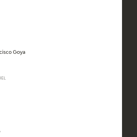
ancisco Goya
UEL
A