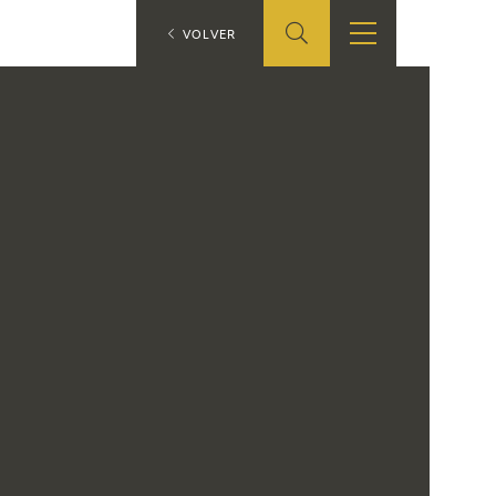
ES
VOLVER
SHOP
EDUCA
EN
ONLINE SHOP
RECURSOS
EDUCATIVOS
ARASAAC