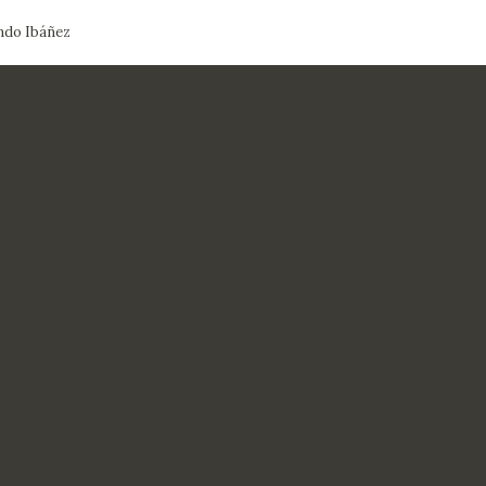
ndo Ibáñez
CTUALIDAD
FRANCISCO DE GOYA
EDICIONES
PUBLICACIONES
EL VIAJE DE GOYA
CATÁLOGO
PREMIO ARAGÓN