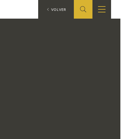
ES
VOLVER
SHOP
EDUCA
EN
ONLINE SHOP
RECURSOS
EDUCATIVOS
ARASAAC