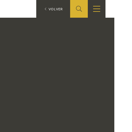
ES
VOLVER
SHOP
EDUCA
EN
ONLINE SHOP
RECURSOS
EDUCATIVOS
ARASAAC