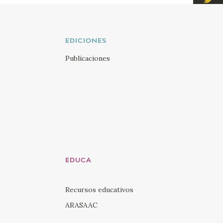
Visi
Twi
Visi
EDICIONES
You
Publicaciones
Visi
Ins
Visi
Lin
EDUCA
Recursos educativos
ARASAAC