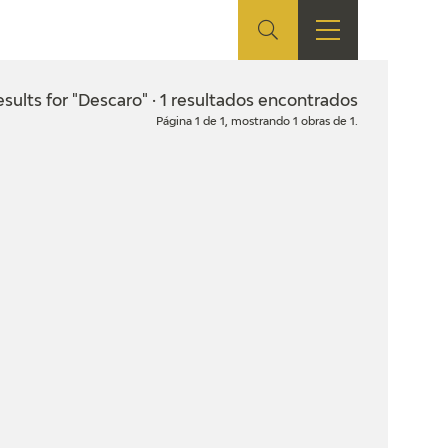
ES
SHOP
EDUCA
EN
sults for "Descaro" · 1 resultados encontrados
Página 1 de 1, mostrando 1 obras de 1.
ONLINE SHOP
RECURSOS
EDUCATIVOS
ARASAAC