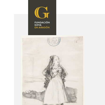
FOUNDATION
A
QUIENES
EXPOSICIONES
SOMOS
CIDG
ACTIVIDADES
CORPORATE
ACTION
SEDE
CONTACT