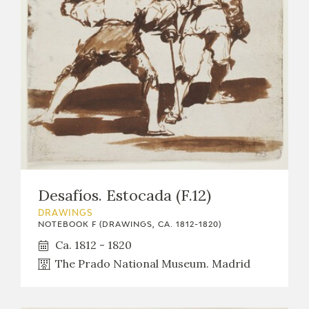
EXPOSICIONES
ACTIVIDADES
ACTUALIDAD
FRANCISCO DE GOYA
Desafíos. Estocada (F.12)
DRAWINGS
NOTEBOOK F (DRAWINGS, CA. 1812-1820)
Ca. 1812 - 1820
The Prado National Museum. Madrid
EL VIAJE DE GOYA