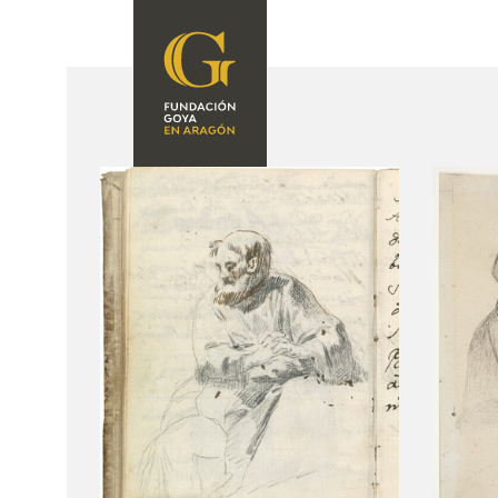
FOUNDATION
A
QUIENES
EXPOSICIONES
SOMOS
CIDG
ACTIVIDADES
CORPORATE
ACTION
SEDE
CONTACT