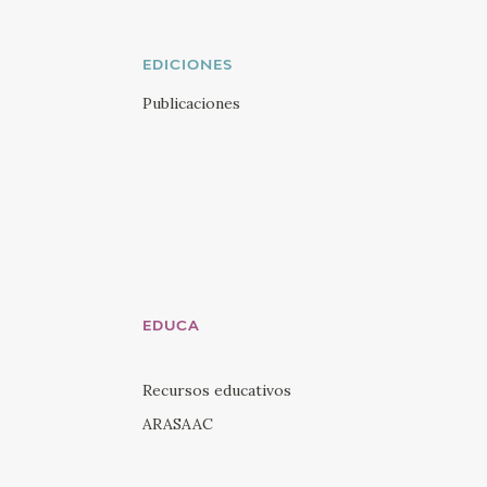
Twi
Visi
EDICIONES
You
Publicaciones
Visi
Ins
Visi
Lin
EDUCA
Recursos educativos
ARASAAC