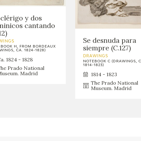
GOYA
clérigo y dos
minicos cantando
12)
Se desnuda para
WINGS
siempre (C.127)
BOOK H, FROM BORDEAUX
WINGS, CA. 1824-1828)
DRAWINGS
a. 1824 - 1828
NOTEBOOK C (DRAWINGS, C
1814-1823)
he Prado National
useum. Madrid
1814 - 1823
The Prado National
Museum. Madrid