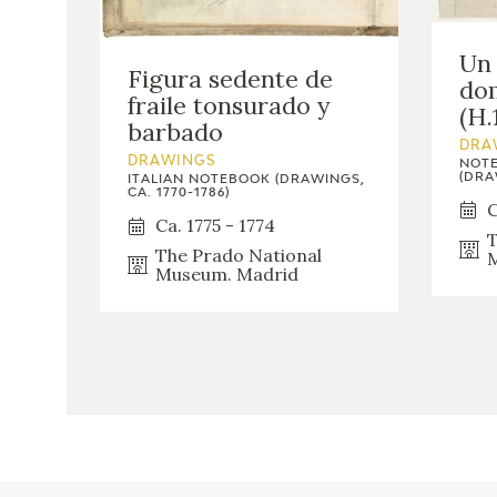
Un 
Figura sedente de
do
fraile tonsurado y
(H.
barbado
DRA
DRAWINGS
NOTE
(DRA
ITALIAN NOTEBOOK (DRAWINGS,
CA. 1770-1786)
C
Ca. 1775 - 1774
T
The Prado National
M
Museum. Madrid