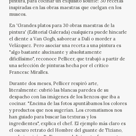
pintura, para cocinar un exquisito soufflé: 30 recetas
EXPOSICIONES
inspiradas en las obras maestras que cuelgan en los
museos.
ACTIVIDADES
En 'Grandes platos para 30 obras maestras de la
pintura' (Editorial Galerada) cualquiera puede hincarle
ACTUALIDAD
el diente a Van Gogh, saborear a Dalí o morder a
Velázquez. Pero asociar una receta a una pintura es
"algo bastante alucinante y absolutamente
dificilísimo", reconoce Pellicer, que trabajó a partir de
una selección de pinturas hecha por el crítico
Francesc Miralles.
Durante dos meses, Pellicer respiró arte,
FRANCISCO DE GOYA
literalmente: cubrió las blancas paredes de su
despacho con las imágenes de los lienzos que iba a
cocinar. "Encima de las fotos apuntábamos los colores
y productos que nos sugerían. Los cromatismos nos
han guiado para buscar las texturas y los
ingredientes", explica el chef. El ejemplo más claro es
el oscuro retrato del Hombre del guante de Tiziano,
EL VIAJE DE GOYA