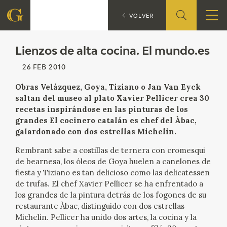
Lienzos de alta cocina. El 
VOLVER
FOUNDATION
Lienzos de alta cocina. El mundo.es
26 FEB 2010
QUIENES SOMOS
Obras Velázquez, Goya, Tiziano o Jan Van Eyck
saltan del museo al plato Xavier Pellicer crea 30
CIDG
recetas inspirándose en las pinturas de los
grandes El cocinero catalán es chef del Àbac,
CORPORATE ACTION
galardonado con dos estrellas Michelin.
Rembrant sabe a costillas de ternera con cromesqui
SEDE
de bearnesa, los óleos de Goya huelen a canelones de
fiesta y Tiziano es tan delicioso como las delicatessen
CONTACT
de trufas. El chef Xavier Pellicer se ha enfrentado a
los grandes de la pintura detrás de los fogones de su
restaurante Àbac, distinguido con dos estrellas
Michelin. Pellicer ha unido dos artes, la cocina y la