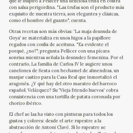
que le inspiró a Pellicer una deliciosa trufa en costra
con salsa perigordina. "Las trufas son el producto más
CATÁLOGO
exquisito de nuestra tierra, son elegantes y clásicas,
como el hombre del guante", cuenta.
Otras recetas son más obvias: 'La maja desnuda de
Goya' se materializa en unos higos a la papillore
regados con coulis de aceituna. "Es evidente el
porqué, ¿no?", pregunta Pellicer con una pícara
PREMIO ARAGÓN GOYA
sonrisa mientras señala la desnudez femenina. Por el
contrario, La familia de Carlos IV le sugiere unos
canelones de fiesta con bechamel de almendras, un
EDICIONES
manjar castizo para la Casa Real que inmortalizó el
aragonés. ¿Y qué hay del otro maestro del barroco
PUBLICACIONES
español, Velázquez? Su 'Vieja friendo huevos' cobra
consistencia con una tortilla de patata coronada por
chorizo ibérico.
SHOP
El chef se las ha visto con pinturas para todos los
ONLINE SHOP
gustos y colores: desde el arte rupestre a la
abstracción de Antoni Clavé. Si lo rupestre se