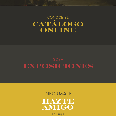
2018
CONOCE EL
2017
Catálogo
online
2016
2015
GOYA
2014
Exposiciones
2013
2012
INFÓRMATE
Hazte
2011
Amigo
-- de Goya --