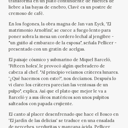
transforma en un plato contundente de rillettes de
EDUCA
liebre a las bayas de enebro, Clavé es un postre de
cremoso de café.
En los fogones, la obra magna de Jan van Eyck, 'El
matrimonio Arnolfini', se cuece a fuego lento para
RECURSOS EDUCATIVOS
poner sobra la mesa un cordero lechal al jengibre -
"un guiño al embarazo de la esposa", señala Pellicer -
ARASAAC
presentado con un gratín de acelgas.
El paisaje cósmico y submarino de Miquel Barceló,
'Fifteen holes', le provocó algún quebradero de
cabeza al chef. "Al principio veíamos cráteres lunares.
'¿Qué hacemos con esto?', nos decíamos. Después lo
vi claro: los cráteres parecían las ventosas de un
pulpo", explica. Así que el plato que mejor le va a
Barceló y a sus óleos matéricos son unos pulpitos
salteados con papada crujiente.
El canto al placer desenfrenado que hace el Bosco en
'El jardín de las delicias' se traduce en una ensalada
de percebes, verduritas y manzana ácida. Pellicer