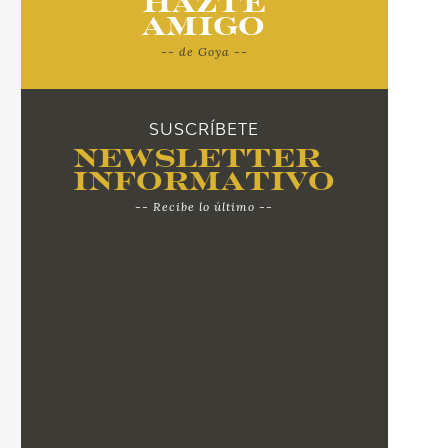
Hazte
Amigo
-- de Goya --
SUSCRÍBETE
Newsletter
Informativo
-- Recibe lo último --