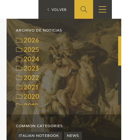
ES
VOLVER
SHOP
EDUCA
EN
ARCHIVO DE NOTICIAS
2026
ONLINE SHOP
2025
2024
RECURSOS
EDUCATIVOS
2023
2022
ARASAAC
2021
2020
2019
2018
2017
COMMON.CATEGORIES
2016
ITALIAN NOTEBOOK
NEWS