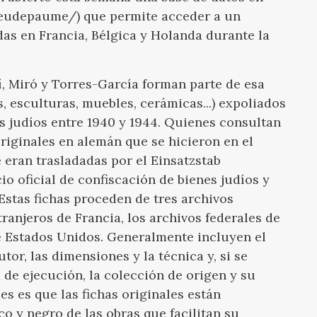
GOYA
/jeudepaume/) que permite acceder a un
das en Francia, Bélgica y Holanda durante la
í, Miró y Torres-García forman parte de esa
as, esculturas, muebles, cerámicas...) expoliados
s judíos entre 1940 y 1944. Quienes consultan
riginales en alemán que se hicieron en el
eran trasladadas por el Einsatzstab
cio oficial de confiscación de bienes judíos y
stas fichas proceden de tres archivos
tranjeros de Francia, los archivos federales de
e Estados Unidos. Generalmente incluyen el
utor, las dimensiones y la técnica y, si se
 de ejecución, la colección de origen y su
es es que las fichas originales están
co y negro de las obras que facilitan su