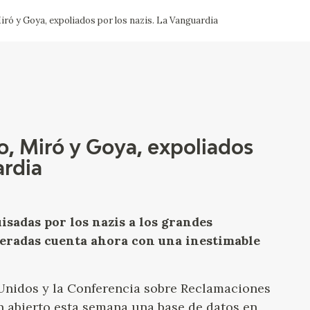
iró y Goya, expoliados por los nazis. La Vanguardia
CTUALIDAD
FRANCISCO DE GOYA
EDICIONES
PUBLICACIONES
o, Miró y Goya, expoliados
ardia
EL VIAJE DE GOYA
CATÁLOGO
uisadas por los nazis a los grandes
peradas cuenta ahora con una inestimable
Unidos y la Conferencia sobre Reclamaciones
n abierto esta semana una base de datos en
PREMIO ARAGÓN