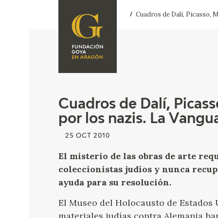
Cuadros de Dalí, Picasso, M
FOUNDATION
A
QUIENES
EXPOSICIONES
SOMOS
CIDG
ACTIVIDADES
Cuadros de Dalí, Picass
por los nazis. La Vangu
CORPORATE
ACTION
25 OCT 2010
SEDE
El misterio de las obras de arte req
coleccionistas judíos y nunca recu
CONTACT
ayuda para su resolución.
El Museo del Holocausto de Estados 
materiales judías contra Alemania ha