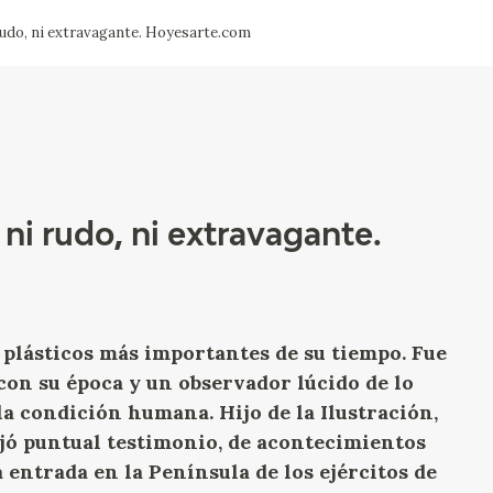
rudo, ni extravagante. Hoyesarte.com
CTUALIDAD
FRANCISCO DE GOYA
EDICIONES
PUBLICACIONES
ni rudo, ni extravagante.
EL VIAJE DE GOYA
CATÁLOGO
s plásticos más importantes de su tiempo. Fue
n su época y un observador lúcido de lo
la condición humana. Hijo de la Ilustración,
dejó puntual testimonio, de acontecimientos
 entrada en la Península de los ejércitos de
PREMIO ARAGÓN