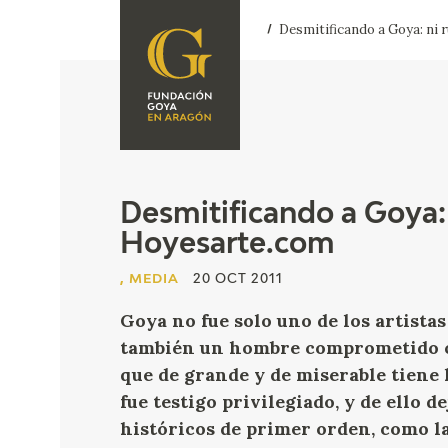
Desmitificando a Goya: ni 
FOUNDATION
A
QUIENES
EXPOSICIONES
SOMOS
CIDG
ACTIVIDADES
Desmitificando a Goya: 
Hoyesarte.com
CORPORATE
ACTION
, MEDIA
20 OCT 2011
SEDE
Goya no fue solo uno de los artista
también un hombre comprometido co
CONTACT
que de grande y de miserable tiene 
fue testigo privilegiado, y de ello 
históricos de primer orden, como la