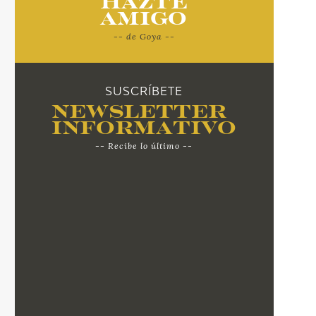
Hazte
Amigo
-- de Goya --
SUSCRÍBETE
Newsletter
Informativo
-- Recibe lo último --