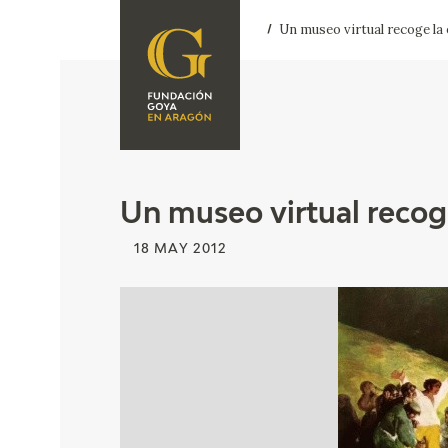
Un museo virtual recoge la 
FOUNDATION
A
QUIENES
EXPOSICIONES
SOMOS
CIDG
ACTIVIDADES
Un museo virtual recoge
CORPORATE
18 MAY 2012
ACTION
SEDE
CONTACT