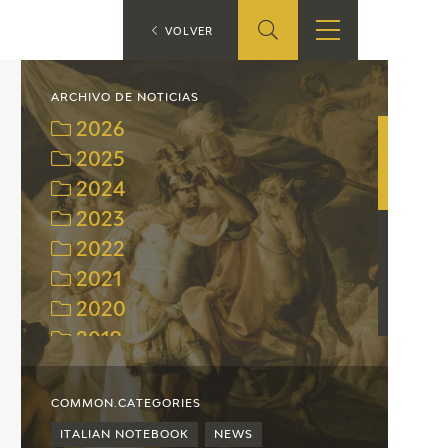
ES
VOLVER
SHOP
EDUCA
EN
ARCHIVO DE NOTICIAS
2026
ONLINE SHOP
2025
2024
RECURSOS
EDUCATIVOS
2023
2022
ARASAAC
2021
2020
2019
2018
2017
COMMON.CATEGORIES
2016
ITALIAN NOTEBOOK
NEWS