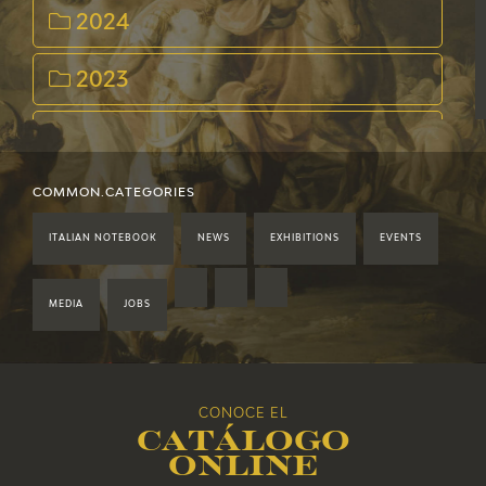
EDUCA
2024
2023
RECURSOS EDUCATIVOS
2022
ARASAAC
2021
COMMON.CATEGORIES
ITALIAN NOTEBOOK
NEWS
EXHIBITIONS
EVENTS
2020
2019
MEDIA
JOBS
2018
CONOCE EL
2017
Catálogo
online
2016