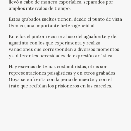
llevó a cabo de manera esporádica, separados por
EXPOSICIONES
amplios intervalos de tiempo.
ACTIVIDADES
Estos grabados sueltos tienen, desde el punto de vista
técnico, una importante heterogeneidad.
ACTUALIDAD
En ellos el pintor recurre al uso del aguafuerte y del
aguatinta con los que experimenta y realiza
variaciones que corresponden a diversos momentos
y a diferentes necesidades de expresión artística.
Hay escenas de temas costumbristas, otras son
representaciones paisajísticas y en otros grabados
Goya se enfrenta con la pena de muerte y con el
FRANCISCO DE GOYA
trato que recibían los prisioneros en las cárceles.
EL VIAJE DE GOYA