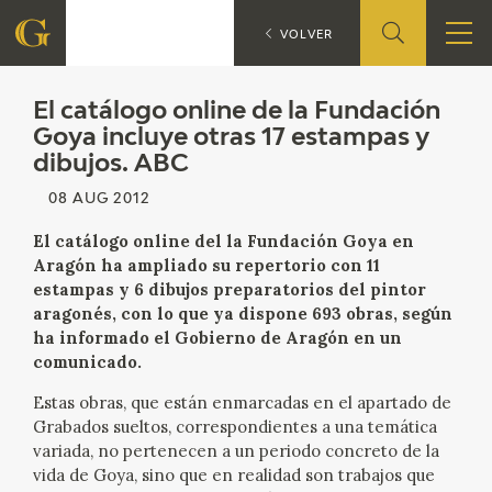
El catálogo online de la Fu
VOLVER
FOUNDATION
El catálogo online de la Fundación
Goya incluye otras 17 estampas y
dibujos. ABC
QUIENES SOMOS
08 AUG 2012
CIDG
El catálogo online del la Fundación Goya en
Aragón ha ampliado su repertorio con 11
CORPORATE ACTION
estampas y 6 dibujos preparatorios del pintor
aragonés, con lo que ya dispone 693 obras, según
SEDE
ha informado el Gobierno de Aragón en un
comunicado.
CONTACT
Estas obras, que están enmarcadas en el apartado de
Grabados sueltos, correspondientes a una temática
variada, no pertenecen a un periodo concreto de la
vida de Goya, sino que en realidad son trabajos que