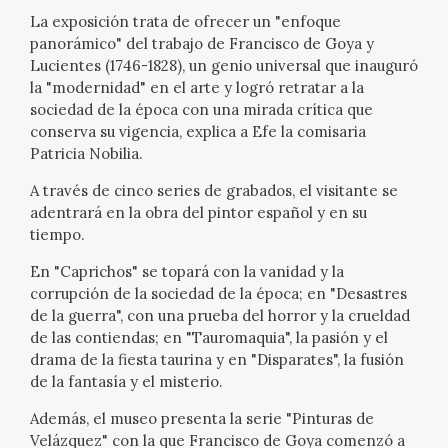
EXPOSICIONES
La exposición trata de ofrecer un "enfoque
panorámico" del trabajo de Francisco de Goya y
ACTIVIDADES
Lucientes (1746-1828), un genio universal que inauguró
la "modernidad" en el arte y logró retratar a la
sociedad de la época con una mirada crítica que
ACTUALIDAD
conserva su vigencia, explica a Efe la comisaria
Patricia Nobilia.
A través de cinco series de grabados, el visitante se
adentrará en la obra del pintor español y en su
tiempo.
En "Caprichos" se topará con la vanidad y la
FRANCISCO DE GOYA
corrupción de la sociedad de la época; en "Desastres
de la guerra", con una prueba del horror y la crueldad
de las contiendas; en "Tauromaquia", la pasión y el
drama de la fiesta taurina y en "Disparates", la fusión
de la fantasía y el misterio.
Además, el museo presenta la serie "Pinturas de
EL VIAJE DE GOYA
Velázquez" con la que Francisco de Goya comenzó a