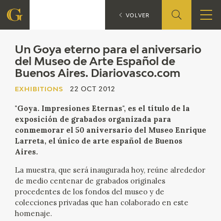
Un Goya eter
EXHIBITIONS
VOLVER
FOUNDATION
Un Goya eterno para el aniversario
del Museo de Arte Español de
Buenos Aires. Diariovasco.com
QUIENES SOMOS
EXHIBITIONS
22 OCT 2012
CIDG
"Goya. Impresiones Eternas", es el título de la
exposición de grabados organizada para
CORPORATE ACTION
conmemorar el 50 aniversario del Museo Enrique
Larreta, el único de arte español de Buenos
SEDE
Aires.
La muestra, que será inaugurada hoy, reúne alrededor
CONTACT
de medio centenar de grabados originales
procedentes de los fondos del museo y de
colecciones privadas que han colaborado en este
homenaje.