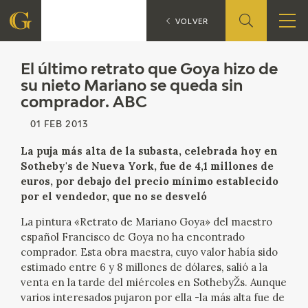
El último retrato que Goya
VOLVER
FOUNDATION
El último retrato que Goya hizo de
su nieto Mariano se queda sin
comprador. ABC
QUIENES SOMOS
01 FEB 2013
CIDG
La puja más alta de la subasta, celebrada hoy en
Sotheby's de Nueva York, fue de 4,1 millones de
CORPORATE ACTION
euros, por debajo del precio mínimo establecido
por el vendedor, que no se desveló
SEDE
La pintura «Retrato de Mariano Goya» del maestro
español Francisco de Goya no ha encontrado
CONTACT
comprador. Esta obra maestra, cuyo valor había sido
estimado entre 6 y 8 millones de dólares, salió a la
venta en la tarde del miércoles en SothebyŽs. Aunque
varios interesados pujaron por ella -la más alta fue de