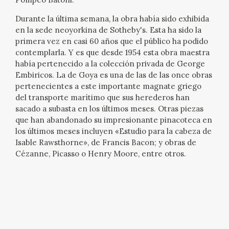
CATÁLOGO
Durante la última semana, la obra había sido exhibida
en la sede neoyorkina de Sotheby's. Esta ha sido la
primera vez en casi 60 años que el público ha podido
contemplarla. Y es que desde 1954 esta obra maestra
había pertenecido a la colección privada de George
Embiricos. La de Goya es una de las de las once obras
pertenecientes a este importante magnate griego
PREMIO ARAGÓN GOYA
del transporte marítimo que sus herederos han
sacado a subasta en los últimos meses. Otras piezas
que han abandonado su impresionante pinacoteca en
EDICIONES
los últimos meses incluyen «Estudio para la cabeza de
Isable Rawsthorne», de Francis Bacon; y obras de
PUBLICACIONES
Cézanne, Picasso o Henry Moore, entre otros.
SHOP
ONLINE SHOP