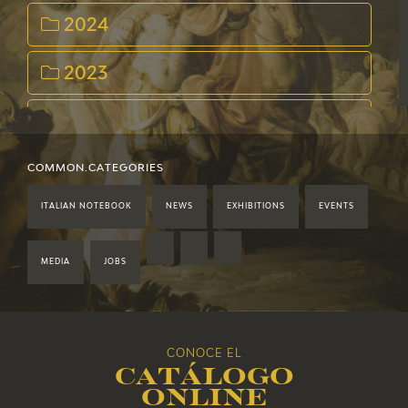
2024
2023
2022
2021
COMMON.CATEGORIES
ITALIAN NOTEBOOK
NEWS
EXHIBITIONS
EVENTS
2020
2019
MEDIA
JOBS
2018
CONOCE EL
2017
Catálogo
online