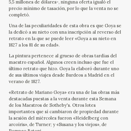
5,5 millones de dólares-, ninguna oferta igualó el
EXPOSICIONES
precio mínimo de tasación, por lo que la venta no se
completó.
ACTIVIDADES
Una de las peculiaridades de esta obra es que Goya se
la dedicó a su nieto con una inscripción al reverso del
ACTUALIDAD
retrato en la que se puede leer «Goya a su nieto en
1827 a los 81 de su edad».
La pintura pertenece al grueso de obras tardías del
maestro español. Algunos creen incluso que fue el
último retrato que hizo. Goya la elaboró durante uno
de sus últimos viajes desde Burdeos a Madrid en el
FRANCISCO DE GOYA
verano de 1827.
«Retrato de Mariano Goya» era una de las obras más
destacadas puestas a la venta durante esta Semana
de los Maestros de Sotheby's. Otros lotes
importantes que sí cambiaron de propiedad durante
la sesión del miércoles fueron «Heidelberg con
arcoíris», de Turner; y «Susana y los viejos», de
EL VIAJE DE GOYA
Pompeo Batoni.