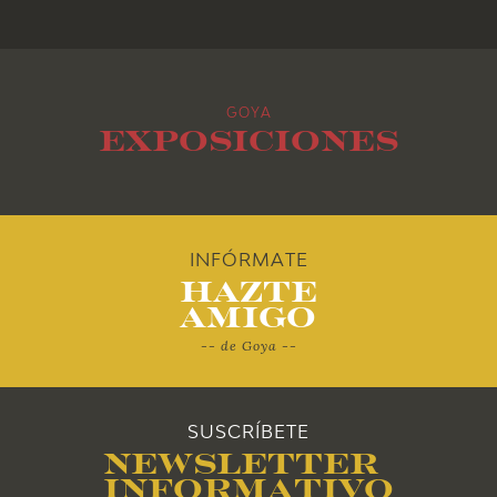
2016
2015
GOYA
2014
Exposiciones
2013
2012
INFÓRMATE
Hazte
2011
Amigo
-- de Goya --
2010
SUSCRÍBETE
Newsletter
Informativo