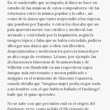
En el cuadernillo que acompaña al disco se hace un
EDUCA
estudio de las músicas de estos compositores -de las
relaciones entre la música popular y la culta-, así
como de la danza que tanto sorprendió a los viajeros
que pasaban por España. A estos les chocaba que un
RECURSOS EDUCATIVOS
país aparentemente tan católico y medieval, tan
atrasado y controlado por la Inquisición, según la
imagen tópica y falsa que se había extendido, pudiera
ARASAAC
albergar una danza que a ellos, tan liberales,
desperjuiciados y modernos les parecía inmoral por
su alta carga de erotismo. Léanse, por ejemplo, las
declaraciones timoratas de Beaumarchais y de
Wilhelm von Humboldt en sus respectivos viajes.
Aunque más interesante y menos publicado y
mojigato es el testimonio de Giacomo Casanova,
cuando detalla que "ninguna mujer podía negar nada
a un hombre con el que hubiera bailado el fandango",
baile que él quiso aprender.
No se sabe con que precisión cuál es el origen del
fandango, pero, como señala el Diccionario de