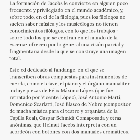
La formación de Jacobs le convierte en alguien poco
frecuente y privilegiado en el mundo académico, y,
CATÁLOGO
sobre todo, en el de la filología, pues los filólogos no
suelen saber música y los musicólogos no tienen
conocimientos filólogos, con lo que los trabajos -
sobre todo los que se centran en el mundo de la
escena- ofrecen por lo general una visión parcial y
fragmentaria desde la que se construye una imagen
PREMIO ARAGÓN GOYA
total.
Este cd dedicado al fandango, en el que se
EDICIONES
transcriben obras compuestas para instrumentos de
cuerda, como el clave, el piano y el órgano manualiter,
incluye piezas de Félix Máximo López (que fue
PUBLICACIONES
retratado por Vicente López), José Antonio Martí,
Domenico Scarlatti, José Blasco de Nebre (compositor
SHOP
de mucha música para el teatro y organista de la
Capilla Real), Gaspar Schmidt Comaposada y otras
anónimas, que Helmut Jacobs interpreta con un
ONLINE SHOP
acordeón con botones con dos manuales cromáticos.