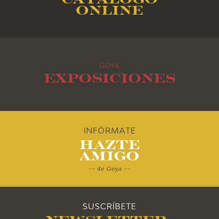
online
2016
2015
GOYA
2014
Exposiciones
2013
2012
INFÓRMATE
Hazte
2011
Amigo
-- de Goya --
2010
SUSCRÍBETE