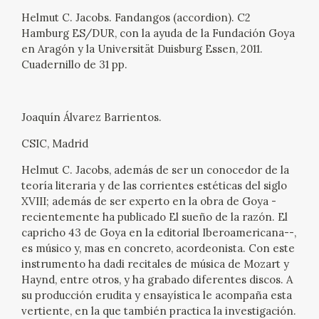
EXPOSICIONES
Helmut C. Jacobs. Fandangos (accordion). C2
Hamburg ES/DUR, con la ayuda de la Fundación Goya
ACTIVIDADES
en Aragón y la Universität Duisburg Essen, 2011.
Cuadernillo de 31 pp.
ACTUALIDAD
Joaquín Álvarez Barrientos.
CSIC, Madrid
Helmut C. Jacobs, además de ser un conocedor de la
teoría literaria y de las corrientes estéticas del siglo
FRANCISCO DE GOYA
XVIII; además de ser experto en la obra de Goya -
recientemente ha publicado El sueño de la razón. El
capricho 43 de Goya en la editorial Iberoamericana--,
es músico y, mas en concreto, acordeonista. Con este
instrumento ha dadi recitales de música de Mozart y
Haynd, entre otros, y ha grabado diferentes discos. A
su producción erudita y ensayística le acompaña esta
EL VIAJE DE GOYA
vertiente, en la que también practica la investigación.