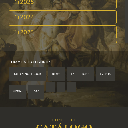
2025
2024
2023
2022
2021
COMMON.CATEGORIES
ITALIAN NOTEBOOK
NEWS
EXHIBITIONS
EVENTS
2020
2019
MEDIA
JOBS
2018
CONOCE EL
2017
Catálogo