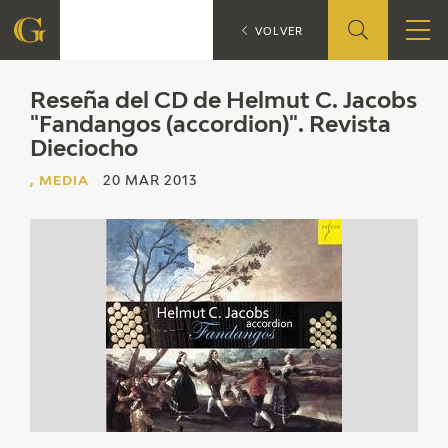
Reseña del CD de Helmut C.
VOLVER
FOUNDATION
Reseña del CD de Helmut C. Jacobs
"Fandangos (accordion)". Revista
Dieciocho
QUIENES SOMOS
, MEDIA
20 MAR 2013
CIDG
CORPORATE ACTION
SEDE
CONTACT