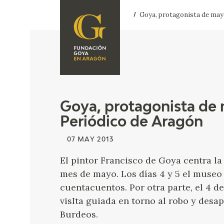
Goya, protagonista de mayo
FOUNDATION
A
QUIENES
EXPOSICIONES
SOMOS
CIDG
ACTIVIDADES
Goya, protagonista de 
Periódico de Aragón
CORPORATE
ACTION
07 MAY 2013
SEDE
El pintor Francisco de Goya centra l
mes de mayo. Los días 4 y 5 el museo 
CONTACT
cuentacuentos. Por otra parte, el 4 de
visIta guiada en torno al robo y des
Burdeos.