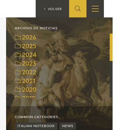
ES
VOLVER
SHOP
EDUCA
EN
ARCHIVO DE NOTICIAS
2026
ONLINE SHOP
2025
2024
RECURSOS
EDUCATIVOS
2023
2022
ARASAAC
2021
2020
2019
2018
2017
COMMON.CATEGORIES
2016
ITALIAN NOTEBOOK
NEWS