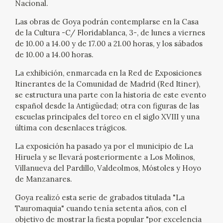
Nacional.
EXPOSICIONES
Las obras de Goya podrán contemplarse en la Casa
ACTIVIDADES
de la Cultura -C/ Floridablanca, 3-, de lunes a viernes
de 10.00 a 14.00 y de 17.00 a 21.00 horas, y los sábados
de 10.00 a 14.00 horas.
ACTUALIDAD
La exhibición, enmarcada en la Red de Exposiciones
Itinerantes de la Comunidad de Madrid (Red Itiner),
se estructura una parte con la historia de este evento
español desde la Antigüedad; otra con figuras de las
escuelas principales del toreo en el siglo XVIII y una
última con desenlaces trágicos.
FRANCISCO DE GOYA
La exposición ha pasado ya por el municipio de La
Hiruela y se llevará posteriormente a Los Molinos,
Villanueva del Pardillo, Valdeolmos, Móstoles y Hoyo
de Manzanares.
Goya realizó esta serie de grabados titulada "La
Tauromaquia" cuando tenía setenta años, con el
EL VIAJE DE GOYA
objetivo de mostrar la fiesta popular "por excelencia