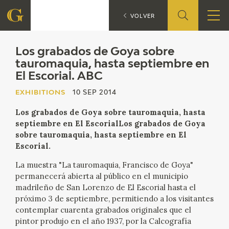
Los grabados
EXHIBITIONS
VOLVER
FOUNDATION
Los grabados de Goya sobre
tauromaquia, hasta septiembre en
El Escorial. ABC
QUIENES SOMOS
EXHIBITIONS
10 SEP 2014
CIDG
Los grabados de Goya sobre tauromaquia, hasta
septiembre en El EscorialLos grabados de Goya
CORPORATE ACTION
sobre tauromaquia, hasta septiembre en El
Escorial.
SEDE
La muestra "La tauromaquia, Francisco de Goya"
permanecerá abierta al público en el municipio
CONTACT
madrileño de San Lorenzo de El Escorial hasta el
próximo 3 de septiembre, permitiendo a los visitantes
contemplar cuarenta grabados originales que el
pintor produjo en el año 1937, por la Calcografía