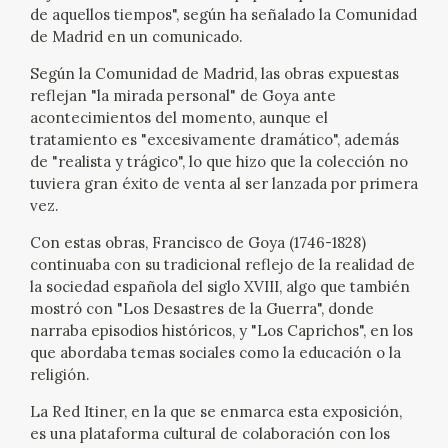
de aquellos tiempos", según ha señalado la Comunidad
CATÁLOGO
de Madrid en un comunicado.
Según la Comunidad de Madrid, las obras expuestas
reflejan "la mirada personal" de Goya ante
acontecimientos del momento, aunque el
tratamiento es "excesivamente dramático", además
de "realista y trágico", lo que hizo que la colección no
tuviera gran éxito de venta al ser lanzada por primera
PREMIO ARAGÓN GOYA
vez.
EDICIONES
Con estas obras, Francisco de Goya (1746-1828)
continuaba con su tradicional reflejo de la realidad de
la sociedad española del siglo XVIII, algo que también
PUBLICACIONES
mostró con "Los Desastres de la Guerra", donde
narraba episodios históricos, y "Los Caprichos", en los
SHOP
que abordaba temas sociales como la educación o la
religión.
ONLINE SHOP
La Red Itiner, en la que se enmarca esta exposición,
es una plataforma cultural de colaboración con los