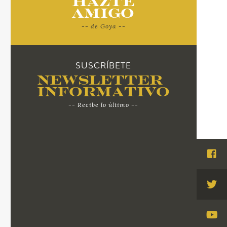
Hazte
Amigo
-- de Goya --
SUSCRÍBETE
Newsletter
Informativo
-- Recibe lo último --
Visi
Fac
Visi
Twi
Visi