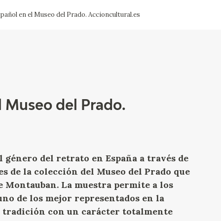
spañol en el Museo del Prado. Accioncultural.es
CTUALIDAD
FRANCISCO DE GOYA
EDICIONES
PUBLICACIONES
el Museo del Prado.
EL VIAJE DE GOYA
CATÁLOGO
l género del retrato en España a través de
es de la colección del Museo del Prado que
e Montauban. La muestra permite a los
 uno de los mejor representados en la
a tradición con un carácter totalmente
PREMIO ARAGÓN