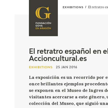
El retratro e
EXHIBITIONS
FOUNDATION
A
QUIENES
EXPOSICIONES
SOMOS
CIDG
ACTIVIDADES
El retratro español en 
Accioncultural.es
CORPORATE
ACTION
EXHIBITIONS
25 JAN 2016
SEDE
La exposición es un recorrido por e
once brillantes ejemplos procedent
CONTACT
se exponen en el Museo de Ingres d
visitantes acercarse a este género,
colección del Museo, que siguió un