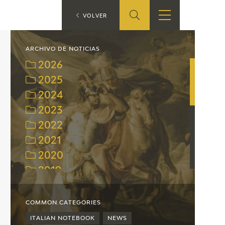
ES
VOLVER
SHOP
EDUCA
EN
ARCHIVO DE NOTICIAS
2026
ONLINE SHOP
2025
2024
RECURSOS
EDUCATIVOS
2023
2022
ARASAAC
2021
2020
2019
2018
2017
COMMON.CATEGORIES
2016
ITALIAN NOTEBOOK
NEWS