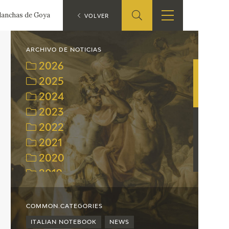
planchas de Goya
ES
VOLVER
SHOP
EDUCA
EN
ARCHIVO DE NOTICIAS
2026
ONLINE SHOP
2025
2024
RECURSOS
EDUCATIVOS
2023
2022
ARASAAC
2021
2020
2019
2018
2017
COMMON.CATEGORIES
2016
ITALIAN NOTEBOOK
NEWS