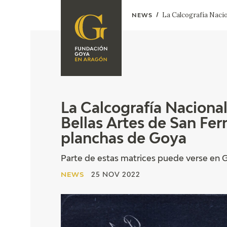
La Calcografía Nacio
NEWS
FOUNDATION
A
QUIENES
EXPOSICIONES
SOMOS
CIDG
ACTIVIDADES
La Calcografía Naciona
Bellas Artes de San Fe
CORPORATE
ACTION
planchas de Goya
SEDE
Parte de estas matrices puede verse en 
NEWS
25 NOV 2022
CONTACT