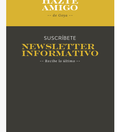
Hazte
Amigo
-- de Goya --
SUSCRÍBETE
Newsletter
Informativo
-- Recibe lo último --