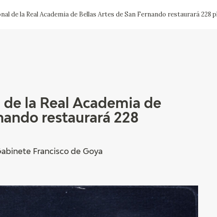
nal de la Real Academia de Bellas Artes de San Fernando restaurará 228 
CTUALIDAD
FRANCISCO DE GOYA
EDICIONES
PUBLICACIONES
l de la Real Academia de
rnando restaurará 228
EL VIAJE DE GOYA
CATÁLOGO
Gabinete Francisco de Goya
PREMIO ARAGÓN