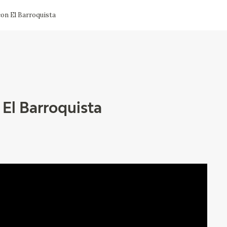
con El Barroquista
CTUALIDAD
FRANCISCO DE GOYA
EDICIONES
PUBLICACIONES
 El Barroquista
EL VIAJE DE GOYA
CATÁLOGO
PREMIO ARAGÓN