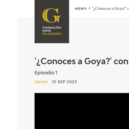
'¿Conoces a Goya?' 
NEWS
FOUNDATION
A
QUIENES
EXPOSICIONES
SOMOS
CIDG
ACTIVIDADES
'¿Conoces a Goya?' con
CORPORATE
Episodio 1
ACTION
NEWS
15 SEP 2023
SEDE
CONTACT