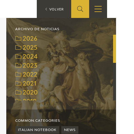
ES
VOLVER
SHOP
EDUCA
EN
ARCHIVO DE NOTICIAS
2026
ONLINE SHOP
2025
2024
RECURSOS
EDUCATIVOS
2023
2022
ARASAAC
2021
2020
2019
2018
2017
COMMON.CATEGORIES
2016
ITALIAN NOTEBOOK
NEWS