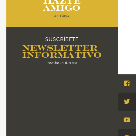
Hazte
Amigo
-- de Goya --
SUSCRÍBETE
Newsletter
Informativo
-- Recibe lo último --
Visi
Fac
Visi
Twi
Visi
You