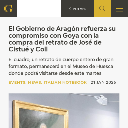
El Gobierno de Ara
EVENTS
VOLVER
FOUNDATION
El Gobierno de Aragón refuerza su
compromiso con Goya con la
compra del retrato de José de
QUIENES SOMOS
Cistué y Coll
CIDG
El cuadro, un retrato de cuerpo entero de gran
formato, permanecerá en el Museo de Huesca
CORPORATE ACTION
donde podrá visitarse desde este martes
EVENTS, NEWS, ITALIAN NOTEBOOK
21 JAN 2025
SEDE
CONTACT