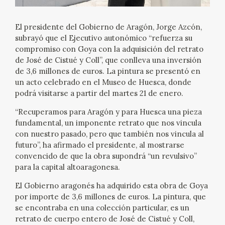
CATÁLOGO
El presidente del Gobierno de Aragón, Jorge Azcón,
subrayó que el Ejecutivo autonómico “refuerza su
compromiso con Goya con la adquisición del retrato
de José de Cistué y Coll”, que conlleva una inversión
de 3,6 millones de euros. La pintura se presentó en
un acto celebrado en el Museo de Huesca, donde
PREMIO ARAGÓN GOYA
podrá visitarse a partir del martes 21 de enero.
“Recuperamos para Aragón y para Huesca una pieza
EDICIONES
fundamental, un imponente retrato que nos vincula
con nuestro pasado, pero que también nos vincula al
futuro”, ha afirmado el presidente, al mostrarse
PUBLICACIONES
convencido de que la obra supondrá “un revulsivo”
para la capital altoaragonesa.
SHOP
El Gobierno aragonés ha adquirido esta obra de Goya
por importe de 3,6 millones de euros. La pintura, que
ONLINE SHOP
se encontraba en una colección particular, es un
retrato de cuerpo entero de José de Cistué y Coll,