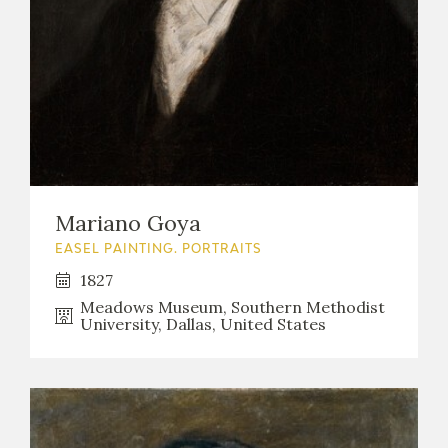
EXPOSICIONES
ACTIVIDADES
ACTUALIDAD
Mariano Goya
EASEL PAINTING. PORTRAITS
FRANCISCO DE GOYA
1827
Meadows Museum, Southern Methodist
University, Dallas, United States
EL VIAJE DE GOYA