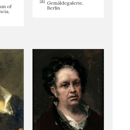
Gemäldegalerie,
um of
Berlin
ncia,