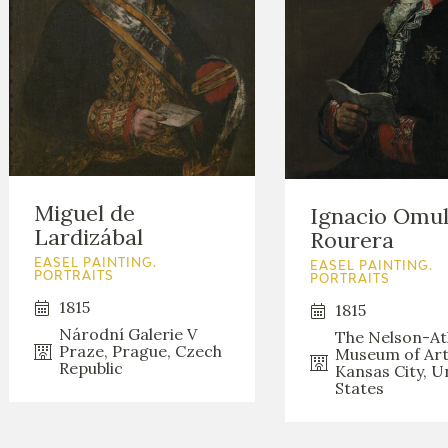
Miguel de
Ignacio Omu
Lardizábal
Rourera
EASEL PAINTING.
EASEL PAINTING.
PORTRAITS
PORTRAITS
1815
1815
Národní Galerie V
The Nelson-At
Praze, Prague, Czech
Museum of Art
Republic
Kansas City, U
States