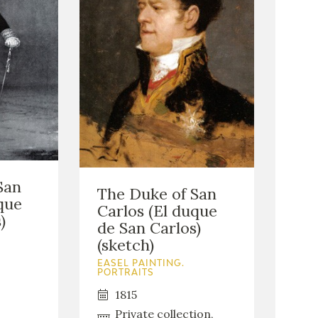
San
The Duke of San
que
Carlos (El duque
)
de San Carlos)
(sketch)
EASEL PAINTING.
PORTRAITS
1815
Private collection,