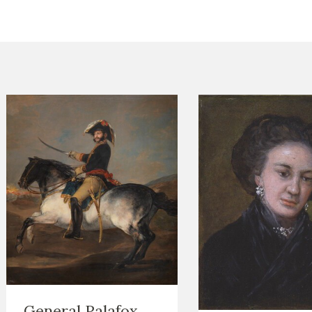
CTUALIDAD
FRANCISCO DE GOYA
EDICIONES
PUBLICACIONES
EL VIAJE DE GOYA
CATÁLOGO
General Palafox
PREMIO ARAGÓN