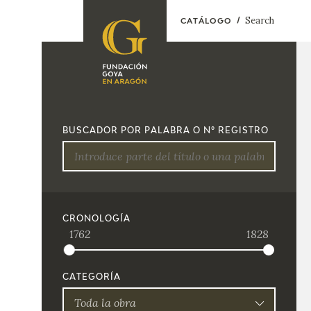
Search
CATÁLOGO
FOUNDATION
A
QUIENES
EXPOSICIONES
SOMOS
BUSCADOR POR PALABRA O Nº REGISTRO
CIDG
ACTIVIDADES
CORPORATE
ACTION
SEDE
CRONOLOGÍA
1762
1828
CONTACT
CATEGORÍA
Toda la obra