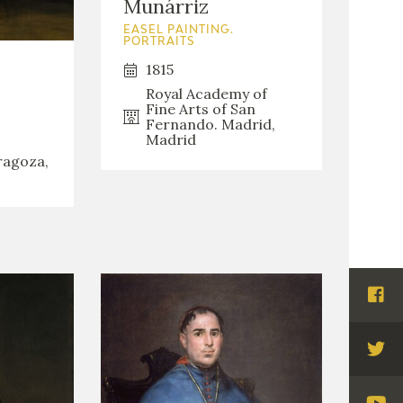
Munárriz
EASEL PAINTING.
PORTRAITS
1815
Royal Academy of
Fine Arts of San
Fernando. Madrid,
Madrid
ragoza,
Visi
Fac
Visi
Twi