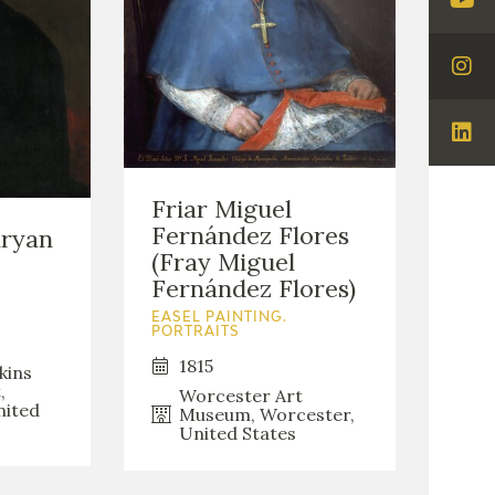
Visi
You
Visi
Ins
Visi
Lin
Friar Miguel
Fernández Flores
lryan
(Fray Miguel
Fernández Flores)
EASEL PAINTING.
PORTRAITS
1815
kins
,
Worcester Art
nited
Museum, Worcester,
United States