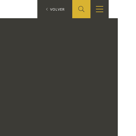
ES
VOLVER
SHOP
EDUCA
EN
ONLINE SHOP
RECURSOS
EDUCATIVOS
ARASAAC