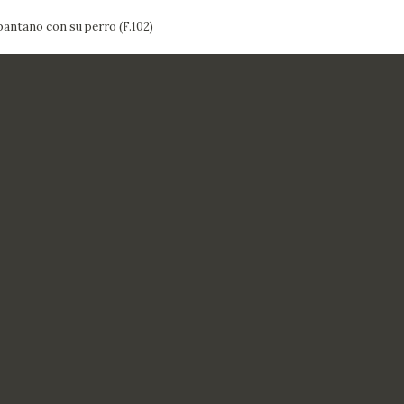
antano con su perro (F.102)
CTUALIDAD
FRANCISCO DE GOYA
EDICIONES
PUBLICACIONES
EL VIAJE DE GOYA
CATÁLOGO
PREMIO ARAGÓN