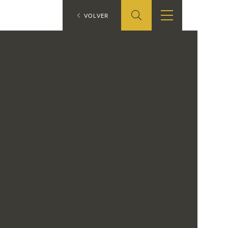
ES
VOLVER
SHOP
EDUCA
EN
ONLINE SHOP
RECURSOS
EDUCATIVOS
ARASAAC