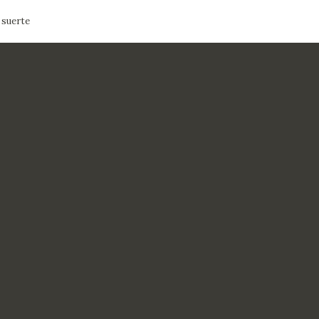
 suerte
CTUALIDAD
FRANCISCO DE GOYA
EDICIONES
PUBLICACIONES
EL VIAJE DE GOYA
CATÁLOGO
PREMIO ARAGÓN