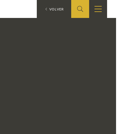
ES
VOLVER
SHOP
EDUCA
EN
ONLINE SHOP
RECURSOS
EDUCATIVOS
ARASAAC