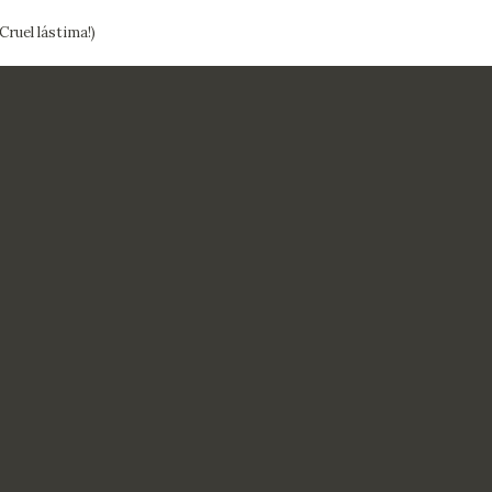
Cruel lástima!)
CTUALIDAD
FRANCISCO DE GOYA
EDICIONES
PUBLICACIONES
EL VIAJE DE GOYA
CATÁLOGO
PREMIO ARAGÓN