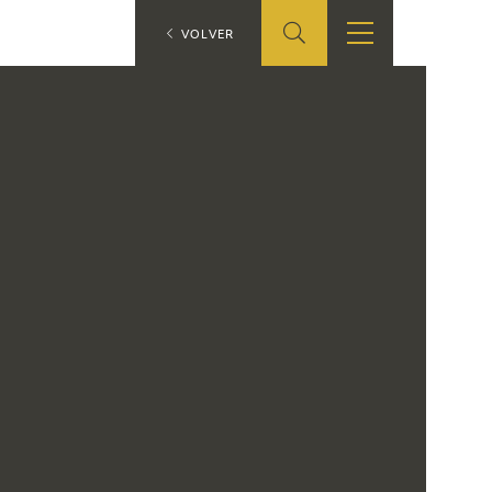
ES
VOLVER
SHOP
EDUCA
EN
ONLINE SHOP
RECURSOS
EDUCATIVOS
ARASAAC