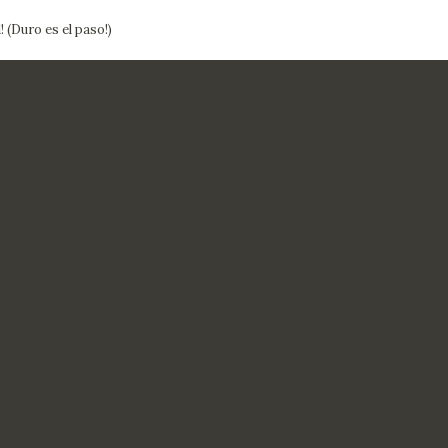
 (Duro es el paso!)
CTUALIDAD
FRANCISCO DE GOYA
EDICIONES
PUBLICACIONES
EL VIAJE DE GOYA
CATÁLOGO
PREMIO ARAGÓN