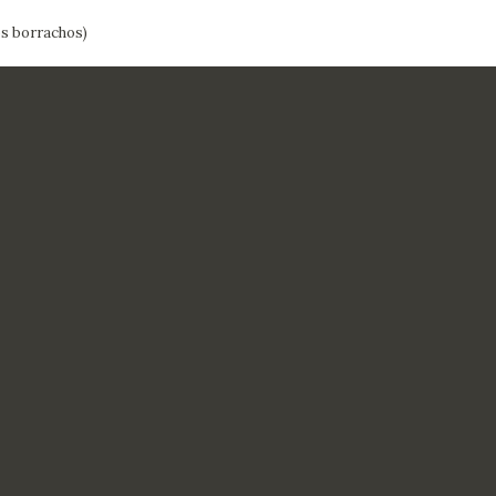
s borrachos)
CTUALIDAD
FRANCISCO DE GOYA
EDICIONES
PUBLICACIONES
EL VIAJE DE GOYA
CATÁLOGO
PREMIO ARAGÓN