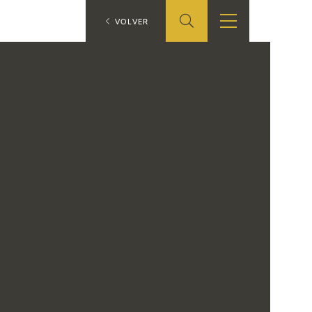
ES
VOLVER
SHOP
EDUCA
EN
ONLINE SHOP
RECURSOS
EDUCATIVOS
ARASAAC