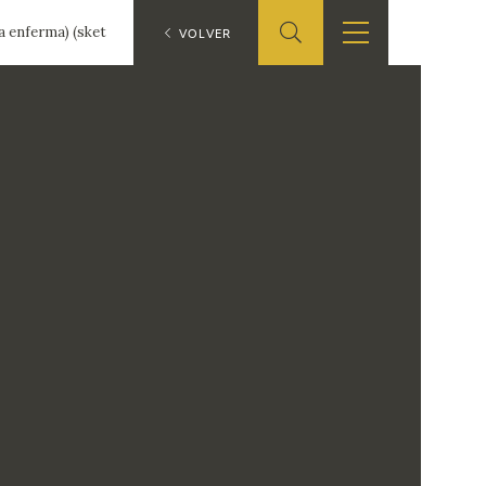
a enferma) (sketch)
ES
VOLVER
SHOP
EDUCA
EN
ONLINE SHOP
RECURSOS
EDUCATIVOS
ARASAAC