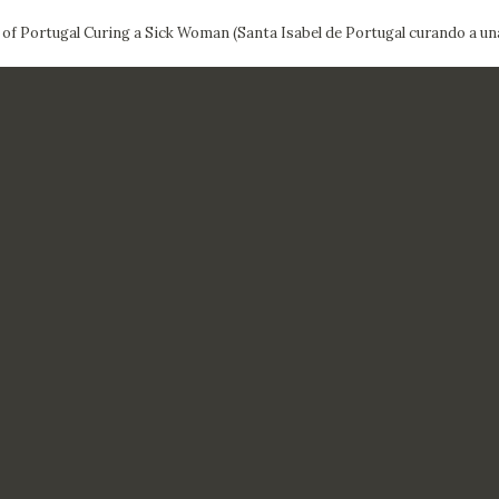
 of Portugal Curing a Sick Woman (Santa Isabel de Portugal curando a un
CTUALIDAD
FRANCISCO DE GOYA
EDICIONES
PUBLICACIONES
EL VIAJE DE GOYA
CATÁLOGO
PREMIO ARAGÓN