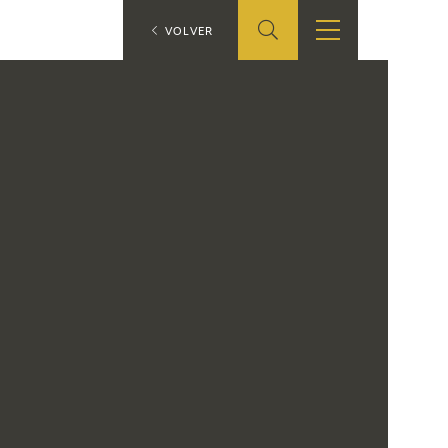
ES
VOLVER
SHOP
EDUCA
EN
ONLINE SHOP
RECURSOS
EDUCATIVOS
ARASAAC