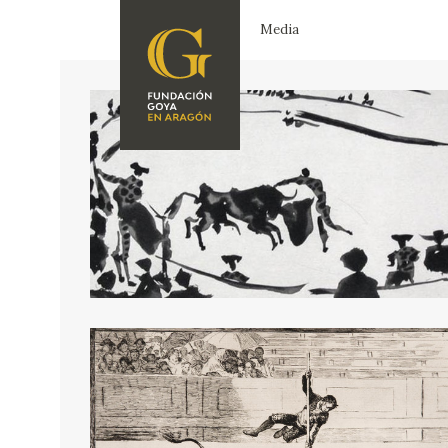
Media
FOUNDATION
A
QUIENES
EXPOSICIONES
SOMOS
CIDG
ACTIVIDADES
CORPORATE
ACTION
SEDE
CONTACT