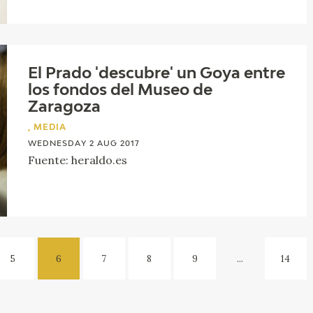
El Prado 'descubre' un Goya entre
los fondos del Museo de
Zaragoza
, MEDIA
WEDNESDAY 2 AUG 2017
Fuente: heraldo.es
5
6
7
8
9
...
14