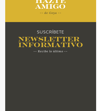
Hazte
Amigo
-- de Goya --
SUSCRÍBETE
Newsletter
Informativo
-- Recibe lo último --