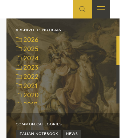
ES
SHOP
EDUCA
EN
ARCHIVO DE NOTICIAS
2026
ONLINE SHOP
2025
2024
RECURSOS
EDUCATIVOS
2023
2022
ARASAAC
2021
2020
2019
2018
2017
COMMON.CATEGORIES
2016
ITALIAN NOTEBOOK
NEWS