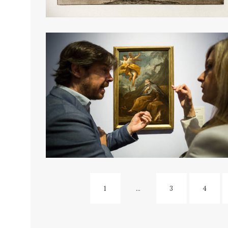
1
...
3
4