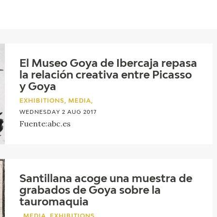
CTUALIDAD
FRANCISCO DE GOYA
EDICIONES
El Museo Goya de Ibercaja repasa
PUBLICACIONES
la relación creativa entre Picasso
y Goya
EXHIBITIONS, MEDIA,
WEDNESDAY 2 AUG 2017
EL VIAJE DE GOYA
Fuente:abc.es
CATÁLOGO
Santillana acoge una muestra de
grabados de Goya sobre la
tauromaquia
PREMIO ARAGÓN
, MEDIA, EXHIBITIONS