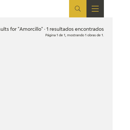
ES
SHOP
EDUCA
EN
ults for "Amorcillo" · 1 resultados encontrados
Página 1 de 1, mostrando 1 obras de 1.
ONLINE SHOP
RECURSOS
EDUCATIVOS
ARASAAC