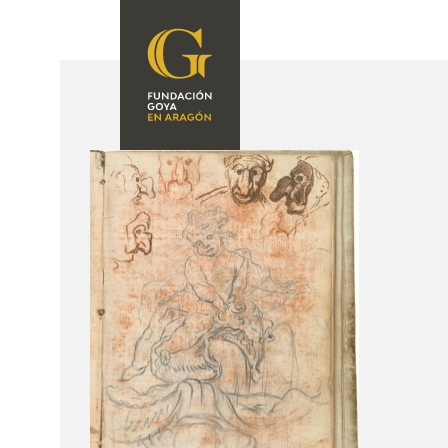
FOUNDATION
A
QUIENES
EXPOSICIONES
SOMOS
CIDG
ACTIVIDADES
CORPORATE
ACTION
SEDE
CONTACT