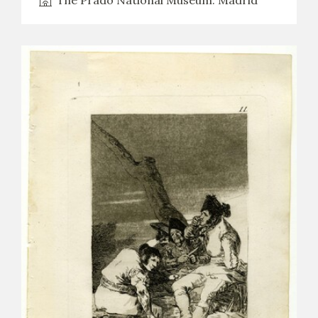
The Prado National Museum. Madrid
CATÁLOGO
PREMIO ARAGÓN GOYA
EDICIONES
PUBLICACIONES
SHOP
ONLINE SHOP