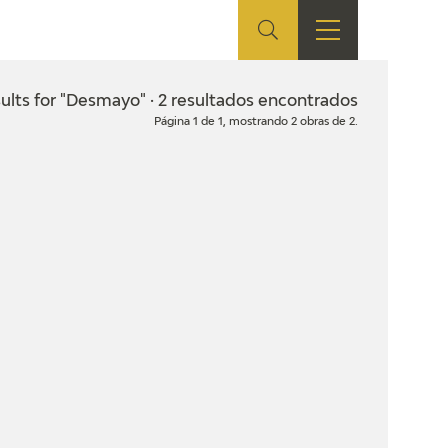
ES
SHOP
EDUCA
EN
ults for "Desmayo" · 2 resultados encontrados
Página 1 de 1, mostrando 2 obras de 2.
ONLINE SHOP
RECURSOS
EDUCATIVOS
ARASAAC