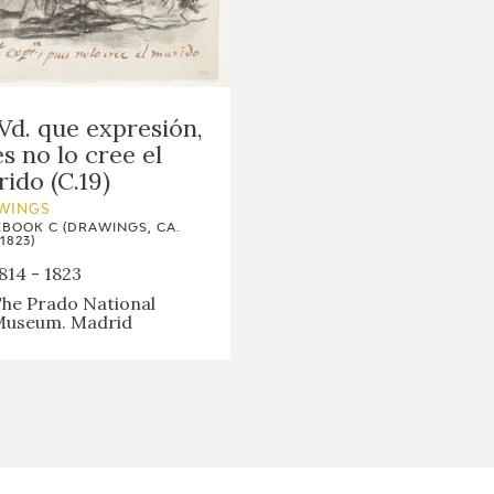
GOYA
Vd. que expresión,
s no lo cree el
ido (C.19)
WINGS
BOOK C (DRAWINGS, CA.
1823)
814 - 1823
he Prado National
useum. Madrid