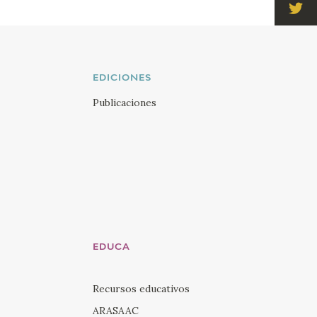
Visi
Twi
Visi
You
EDICIONES
Visi
Publicaciones
Ins
Visi
Lin
EDUCA
Recursos educativos
ARASAAC