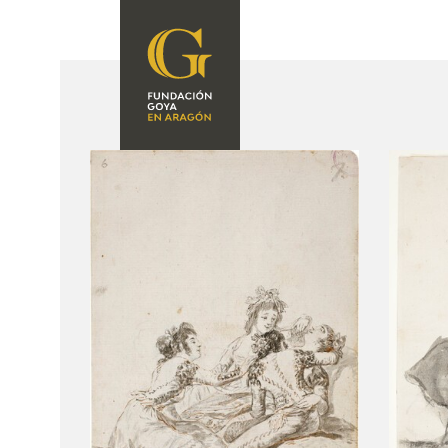
FOUNDATION
A
QUIENES
EXPOSICIONES
SOMOS
CIDG
ACTIVIDADES
CORPORATE
ACTION
SEDE
CONTACT