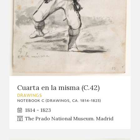
EXPOSICIONES
ACTIVIDADES
ACTUALIDAD
Cuarta en la misma (C.42)
FRANCISCO DE GOYA
DRAWINGS
NOTEBOOK C (DRAWINGS, CA. 1814-1823)
1814 - 1823
The Prado National Museum. Madrid
EL VIAJE DE GOYA