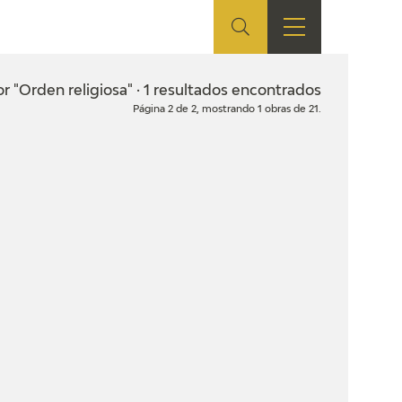
ES
SHOP
EDUCA
EN
or "Orden religiosa" · 1 resultados encontrados
Página 2 de 2, mostrando 1 obras de 21.
ONLINE SHOP
RECURSOS
EDUCATIVOS
ARASAAC