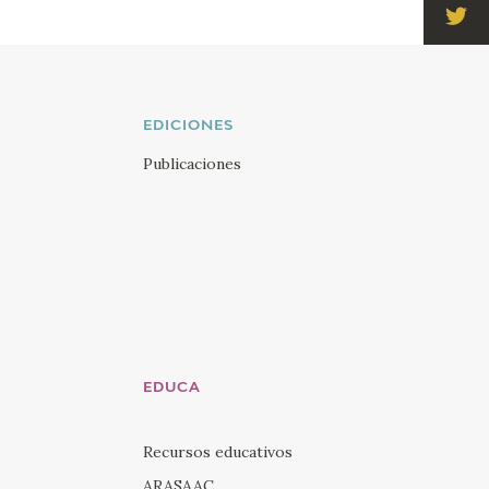
Visi
Twi
Visi
You
EDICIONES
Visi
Publicaciones
Ins
Visi
Lin
EDUCA
Recursos educativos
ARASAAC