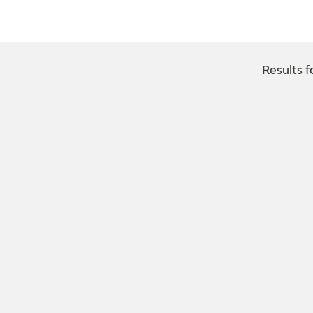
CTUALIDAD
FRANCISCO DE GOYA
EDICIONES
Results f
PUBLICACIONES
EL VIAJE DE GOYA
CATÁLOGO
PREMIO ARAGÓN