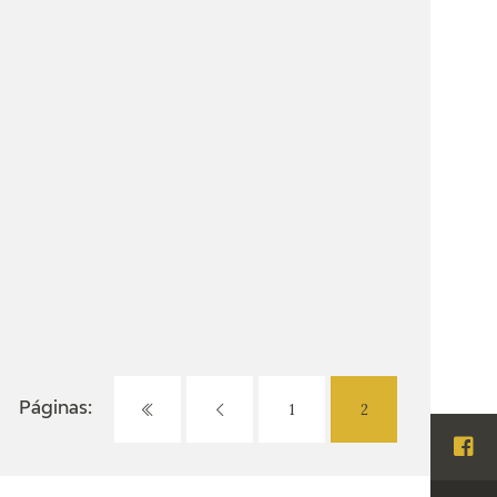
1
2
Páginas:
Visi
Fac