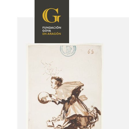
FOUNDATION
A
QUIENES
EXPOSICIONES
SOMOS
CIDG
ACTIVIDADES
CORPORATE
ACTION
SEDE
CONTACT