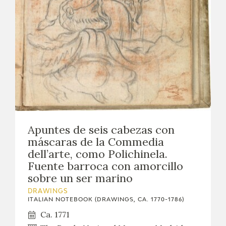
EXPOSICIONES
ACTIVIDADES
ACTUALIDAD
Apuntes de seis cabezas con
máscaras de la Commedia
FRANCISCO DE GOYA
dell’arte, como Polichinela.
Fuente barroca con amorcillo
sobre un ser marino
DRAWINGS
ITALIAN NOTEBOOK (DRAWINGS, CA. 1770-1786)
Ca. 1771
EL VIAJE DE GOYA