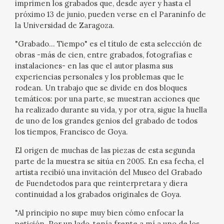
imprimen los grabados que, desde ayer y hasta el
EXPOSICIONES
próximo 13 de junio, pueden verse en el Paraninfo de
la Universidad de Zaragoza.
ACTIVIDADES
"Grabado... Tiempo" es el título de esta selección de
obras -más de cien, entre grabados, fotografías e
ACTUALIDAD
instalaciones- en las que el autor plasma sus
experiencias personales y los problemas que le
rodean. Un trabajo que se divide en dos bloques
temáticos: por una parte, se muestran acciones que
ha realizado durante su vida, y por otra, sigue la huella
de uno de los grandes genios del grabado de todos
los tiempos, Francisco de Goya.
FRANCISCO DE GOYA
El origen de muchas de las piezas de esta segunda
parte de la muestra se sitúa en 2005. En esa fecha, el
artista recibió una invitación del Museo del Grabado
de Fuendetodos para que reinterpretara y diera
continuidad a los grabados originales de Goya.
"Al principio no supe muy bien cómo enfocar la
EL VIAJE DE GOYA
petición. Por un lado, tenía frente a mí a uno de los