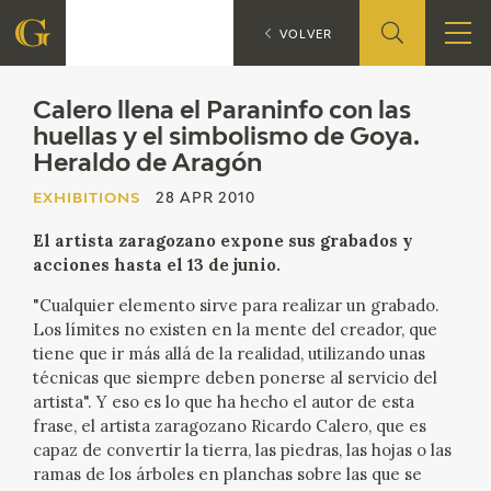
Calero llena 
EXHIBITIONS
VOLVER
FOUNDATION
Calero llena el Paraninfo con las
huellas y el simbolismo de Goya.
Heraldo de Aragón
QUIENES SOMOS
EXHIBITIONS
28 APR 2010
CIDG
El artista zaragozano expone sus grabados y
acciones hasta el 13 de junio.
CORPORATE ACTION
"Cualquier elemento sirve para realizar un grabado.
SEDE
Los límites no existen en la mente del creador, que
tiene que ir más allá de la realidad, utilizando unas
técnicas que siempre deben ponerse al servicio del
CONTACT
artista". Y eso es lo que ha hecho el autor de esta
frase, el artista zaragozano Ricardo Calero, que es
capaz de convertir la tierra, las piedras, las hojas o las
ramas de los árboles en planchas sobre las que se