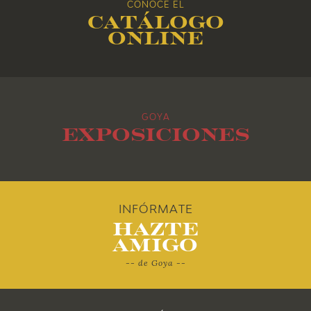
CONOCE EL
2017
Catálogo
online
2016
2015
GOYA
2014
Exposiciones
2013
2012
INFÓRMATE
Hazte
2011
Amigo
-- de Goya --
2010