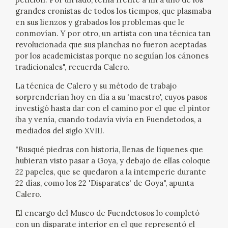
grandes cronistas de todos los tiempos, que plasmaba
CATÁLOGO
en sus lienzos y grabados los problemas que le
conmovían. Y por otro, un artista con una técnica tan
revolucionada que sus planchas no fueron aceptadas
por los academicistas porque no seguían los cánones
tradicionales", recuerda Calero.
La técnica de Calero y su método de trabajo
PREMIO ARAGÓN GOYA
sorprenderían hoy en día a su 'maestro', cuyos pasos
investigó hasta dar con el camino por el que el pintor
iba y venía, cuando todavía vivía en Fuendetodos, a
EDICIONES
mediados del siglo XVIII.
"Busqué piedras con historia, llenas de líquenes que
PUBLICACIONES
hubieran visto pasar a Goya, y debajo de ellas coloque
22 papeles, que se quedaron a la intemperie durante
SHOP
22 días, como los 22 'Disparates' de Goya", apunta
Calero.
ONLINE SHOP
El encargo del Museo de Fuendetosos lo completó
con un disparate interior en el que representó el