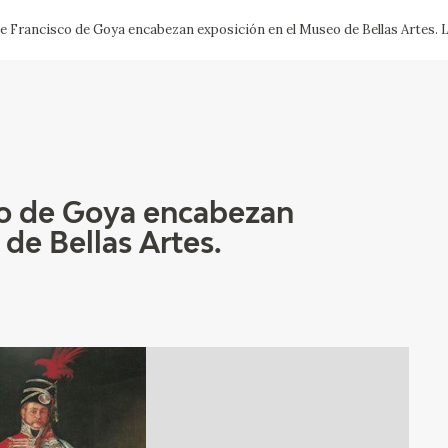
e Francisco de Goya encabezan exposición en el Museo de Bellas Artes.
CTUALIDAD
FRANCISCO DE GOYA
EDICIONES
PUBLICACIONES
co de Goya encabezan
de Bellas Artes.
EL VIAJE DE GOYA
CATÁLOGO
PREMIO ARAGÓN