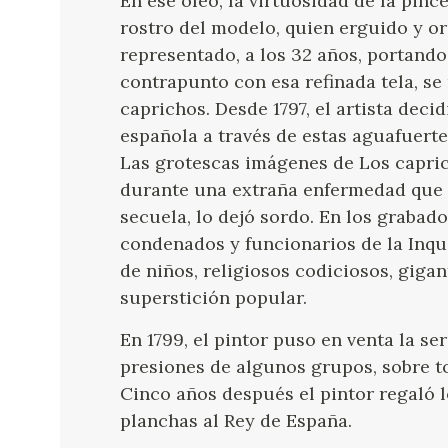
En ese óleo, la virtuosidad de la pinc
rostro del modelo, quien erguido y or
representado, a los 32 años, portand
contrapunto con esa refinada tela, se
caprichos. Desde 1797, el artista deci
española a través de estas aguafuert
Las grotescas imágenes de Los capric
durante una extraña enfermedad que 
secuela, lo dejó sordo. En los graba
condenados y funcionarios de la Inqui
de niños, religiosos codiciosos, giga
superstición popular.
En 1799, el pintor puso en venta la s
presiones de algunos grupos, sobre to
Cinco años después el pintor regaló 
planchas al Rey de España.