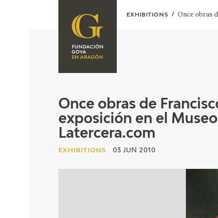
Once obras d
EXHIBITIONS
FOUNDATION
A
QUIENES
EXPOSICIONES
SOMOS
CIDG
ACTIVIDADES
Once obras de Francis
exposición en el Museo 
CORPORATE
ACTION
Latercera.com
SEDE
EXHIBITIONS
03 JUN 2010
CONTACT