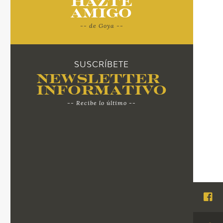
Hazte
Amigo
-- de Goya --
SUSCRÍBETE
Newsletter
Informativo
-- Recibe lo último --
Visi
Fac