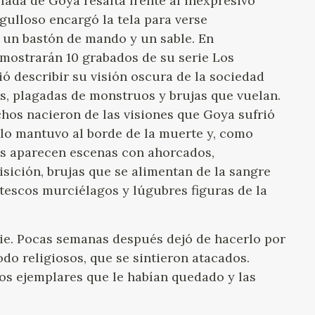
elada de Goya resalta frente al inexpresivo
gulloso encargó la tela para verse
o un bastón de mando y un sable. En
 mostrarán 10 grabados de su serie Los
dió describir su visión oscura de la sociedad
es, plagadas de monstruos y brujas que vuelan.
hos nacieron de las visiones que Goya sufrió
lo mantuvo al borde de la muerte y, como
dos aparecen escenas con ahorcados,
sición, brujas que se alimentan de la sangre
ntescos murciélagos y lúgubres figuras de la
erie. Pocas semanas después dejó de hacerlo por
do religiosos, que se sintieron atacados.
los ejemplares que le habían quedado y las