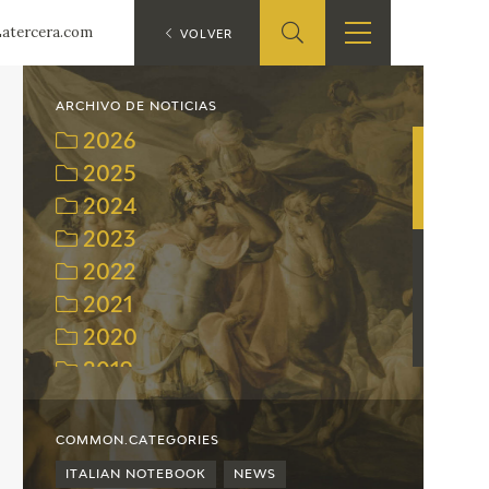
 Latercera.com
ES
VOLVER
SHOP
EDUCA
EN
ARCHIVO DE NOTICIAS
2026
ONLINE SHOP
2025
2024
RECURSOS
EDUCATIVOS
2023
2022
ARASAAC
2021
2020
2019
2018
2017
COMMON.CATEGORIES
2016
ITALIAN NOTEBOOK
NEWS