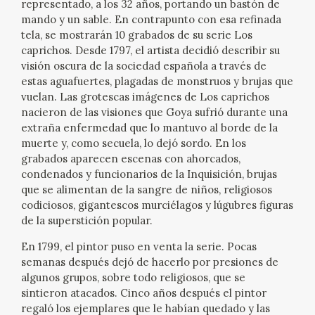
representado, a los 32 años, portando un bastón de
mando y un sable. En contrapunto con esa refinada
CATÁLOGO
tela, se mostrarán 10 grabados de su serie Los
caprichos. Desde 1797, el artista decidió describir su
GOYA EN EL MUNDO
visión oscura de la sociedad española a través de
estas aguafuertes, plagadas de monstruos y brujas que
GOYA EN ARAGÓN
vuelan. Las grotescas imágenes de Los caprichos
nacieron de las visiones que Goya sufrió durante una
extraña enfermedad que lo mantuvo al borde de la
PREMIO ARAGÓN GOYA
muerte y, como secuela, lo dejó sordo. En los
grabados aparecen escenas con ahorcados,
EDICIONES
condenados y funcionarios de la Inquisición, brujas
que se alimentan de la sangre de niños, religiosos
codiciosos, gigantescos murciélagos y lúgubres figuras
PUBLICACIONES
de la superstición popular.
TIENDA
En 1799, el pintor puso en venta la serie. Pocas
semanas después dejó de hacerlo por presiones de
algunos grupos, sobre todo religiosos, que se
TIENDA ONLINE
sintieron atacados. Cinco años después el pintor
regaló los ejemplares que le habían quedado y las