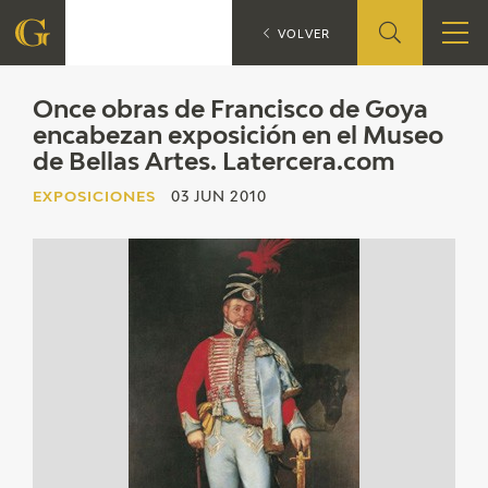
Once obras
EXPOSICIONES
VOLVER
FUNDACIÓN
Once obras de Francisco de Goya
encabezan exposición en el Museo
de Bellas Artes. Latercera.com
QUIENES SOMOS
EXPOSICIONES
03 JUN 2010
CENTRO DE INVESTIGACIÓN Y DOCUMENTACIÓN
ACCIÓN CORPORATIVA
SEDE
CONTACTO
PROGRAMACIÓN