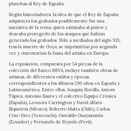
EDUCA
planchas al Rey de España.
Según historiadores, la idea de que el Rey de España
CEDEA
adquiriera los grabados posiblemente fue una
iniciativa de la reina, quien estimaba al pintor y
deseaba protegerlo de los ataques que habían
RECURSOS EDUCATIVOS
generado los grabados. Sólo a mediados del siglo XIX,
tras la muerte de Goya, se imprimirían por segunda
FICHAS ARASAAC
vez y cimentarían la fama del artista en Europa.
La exposición, compuesta por 54 piezas de la
colección del Banco BBVA, incluye también obras de
artistas, de diferentes estilos y épocas,
correspondientes a los últimos 200 años en España y
Latinoamérica. Entre ellos, Joaquín Sorolla, Antoni
Tápies, Antonio Saura y el colectivo Equipo Crónica
(España), Leonora Carrington y David Alfaro
Siqueiros (México), Roberto Matta (Chile), Carlos
Cruz-Díez (Venezuela), Oswaldo Guayasamín
(Ecuador) y Fernando de Szyszlo (Perú).