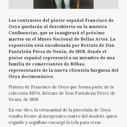
EXPOSICIONES
ACTIVIDADES
Los contrastes del pintor español Francisco de
Goya quedarán al descubierto en la muestra
Confluencias, que se inaugurará el próximo
ACTUALIDAD
martes en el Museo Nacional de Bellas Artes. La
exposición está encabezada por Retrato de Don
SALA DE PRENSA
Pantaleón Pérez de Nenin, de 1808, donde el
pintor español representó a un miembro de una
BLOG CUADERNO ITALIANO
familia de comerciantes de Bilbao,
representante de la nueva clientela burguesa del
Goya decimonónico.
FRANCISCO DE GOYA
Pintura de Francisco de Goya que forma parte de la
colección BBVA. Retrato de Don Pantaleón Pérez de
BIOGRAFÍA
Nenin, de 1808.
CRONOLOGÍA
En ese óleo, la virtuosidad de la pincelada de Goya
resalta frente al inexpresivo rostro del modelo, quien
erguido y orgulloso encargó la tela para verse
EL VIAJE DE GOYA