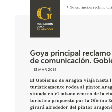
Goya principal reclamo tur
FOUNDATION
A
QUIENES
EXPOSICIONES
SOMOS
CIDG
ACTIVIDADES
Goya principal reclamo 
de comunicación. Gobi
CORPORATE
ACTION
13 MAR 2014
SEDE
El Gobierno de Aragón viaja hasta l
turisticamente rodea al pintor.Arag
CONTACT
situada en el mismo centro de la c
turístico propuesto por la Oficina 
girará alrededor del pintor aragon