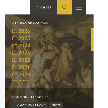
ES
VOLVER
SHOP
EDUCA
EN
ARCHIVO DE NOTICIAS
2026
ONLINE SHOP
2025
2024
RECURSOS
EDUCATIVOS
2023
2022
ARASAAC
2021
2020
2019
2018
2017
COMMON.CATEGORIES
2016
ITALIAN NOTEBOOK
NEWS