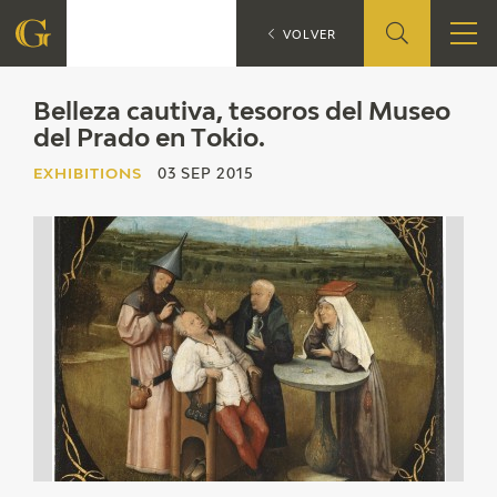
Belleza cauti
EXHIBITIONS
VOLVER
FOUNDATION
Belleza cautiva, tesoros del Museo
del Prado en Tokio.
QUIENES SOMOS
EXHIBITIONS
03 SEP 2015
CIDG
CORPORATE ACTION
SEDE
CONTACT