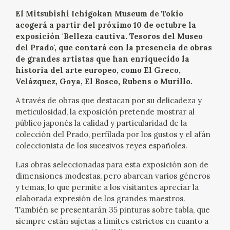
EXPOSICIONES
El Mitsubishi Ichigokan Museum de Tokio
acogerá a partir del próximo 10 de octubre la
ACTIVIDADES
exposición 'Belleza cautiva. Tesoros del Museo
del Prado', que contará con la presencia de obras
de grandes artistas que han enriquecido la
ACTUALIDAD
historia del arte europeo, como El Greco,
Velázquez, Goya, El Bosco, Rubens o Murillo.
A través de obras que destacan por su delicadeza y
meticulosidad, la exposición pretende mostrar al
público japonés la calidad y particularidad de la
colección del Prado, perfilada por los gustos y el afán
FRANCISCO DE GOYA
coleccionista de los sucesivos reyes españoles.
Las obras seleccionadas para esta exposición son de
dimensiones modestas, pero abarcan varios géneros
y temas, lo que permite a los visitantes apreciar la
elaborada expresión de los grandes maestros.
También se presentarán 35 pinturas sobre tabla, que
siempre están sujetas a límites estrictos en cuanto a
EL VIAJE DE GOYA