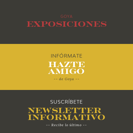
2015
GOYA
2014
Exposiciones
2013
2012
INFÓRMATE
Hazte
2011
Amigo
-- de Goya --
2010
SUSCRÍBETE
Newsletter
Informativo
-- Recibe lo último --