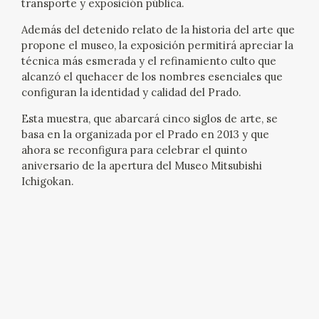
transporte y exposición pública.
CATÁLOGO
Además del detenido relato de la historia del arte que
propone el museo, la exposición permitirá apreciar la
técnica más esmerada y el refinamiento culto que
alcanzó el quehacer de los nombres esenciales que
configuran la identidad y calidad del Prado.
Esta muestra, que abarcará cinco siglos de arte, se
PREMIO ARAGÓN GOYA
basa en la organizada por el Prado en 2013 y que
ahora se reconfigura para celebrar el quinto
aniversario de la apertura del Museo Mitsubishi
EDICIONES
Ichigokan.
PUBLICACIONES
SHOP
ONLINE SHOP