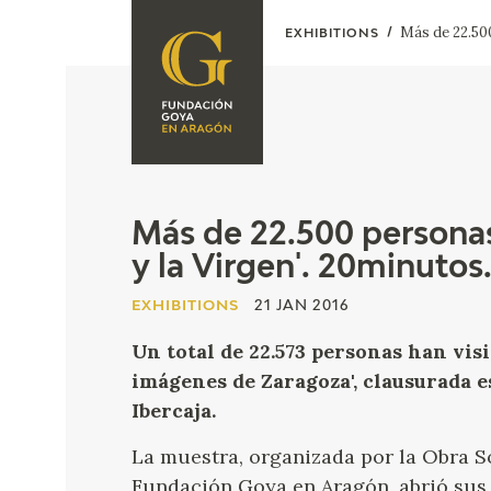
Más de 22.500
EXHIBITIONS
FOUNDATION
A
QUIENES
EXPOSICIONES
SOMOS
CIDG
ACTIVIDADES
Más de 22.500 personas 
y la Virgen'. 20minutos
CORPORATE
ACTION
EXHIBITIONS
21 JAN 2016
SEDE
Un total de 22.573 personas han visi
imágenes de Zaragoza', clausurada 
CONTACT
Ibercaja.
La muestra, organizada por la Obra So
Fundación Goya en Aragón, abrió sus p