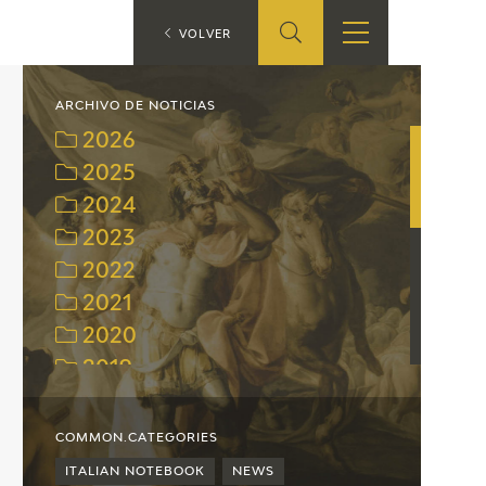
ES
VOLVER
SHOP
EDUCA
EN
ARCHIVO DE NOTICIAS
2026
ONLINE SHOP
2025
2024
RECURSOS
EDUCATIVOS
2023
2022
ARASAAC
2021
2020
2019
2018
2017
COMMON.CATEGORIES
2016
ITALIAN NOTEBOOK
NEWS