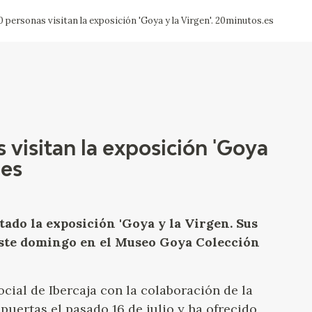
 personas visitan la exposición 'Goya y la Virgen'. 20minutos.es
CTUALIDAD
FRANCISCO DE GOYA
EDICIONES
PUBLICACIONES
visitan la exposición 'Goya
.es
EL VIAJE DE GOYA
CATÁLOGO
tado la exposición 'Goya y la Virgen. Sus
este domingo en el Museo Goya Colección
cial de Ibercaja con la colaboración de la
uertas el pasado 16 de julio y ha ofrecido
PREMIO ARAGÓN