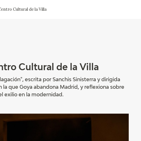
entro Cultural de la Villa
CTUALIDAD
FRANCISCO DE GOYA
EDICIONES
PUBLICACIONES
ro Cultural de la Villa
EL VIAJE DE GOYA
gación", escrita por Sanchis Sinisterra y dirigida
en la que Goya abandona Madrid, y reflexiona sobre
CATÁLOGO
el exilio en la modernidad.
PREMIO ARAGÓN