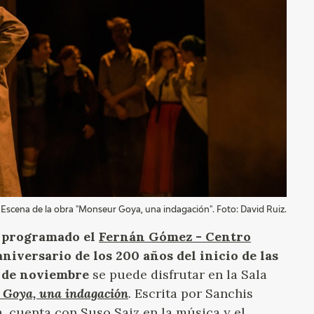
GOYA
Escena de la obra "Monseur Goya, una indagación". Foto: David Ruiz.
a programado el
Fernán Gómez - Centro
niversario de los 200 años del inicio de las
0 de noviembre
se puede disfrutar en la Sala
 Goya, una indagación
.
Escrita por Sanchis
a, cuenta con Suso Saiz en la música y el