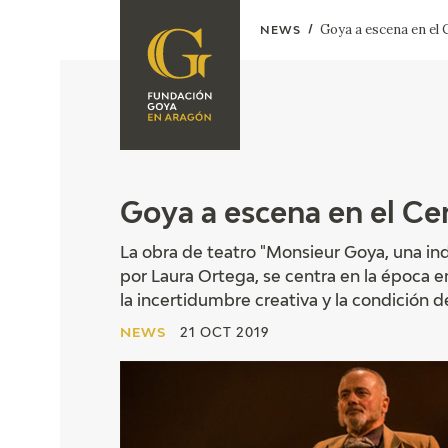
Goya a escena en el C
NEWS
FOUNDATION
A
QUIENES
EXPOSICIONES
SOMOS
CIDG
ACTIVIDADES
Goya a escena en el Cent
CORPORATE
La obra de teatro "Monsieur Goya, una inda
ACTION
por Laura Ortega, se centra en la época 
SEDE
la incertidumbre creativa y la condición d
NEWS
21 OCT 2019
CONTACT