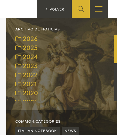
ES
VOLVER
SHOP
EDUCA
EN
ARCHIVO DE NOTICIAS
2026
ONLINE SHOP
2025
2024
RECURSOS
EDUCATIVOS
2023
2022
ARASAAC
2021
2020
2019
2018
2017
COMMON.CATEGORIES
2016
ITALIAN NOTEBOOK
NEWS