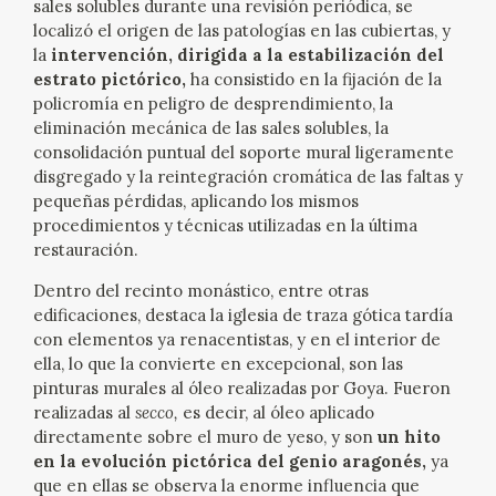
sales solubles durante una revisión periódica, se
localizó el origen de las patologías en las cubiertas, y
CATÁLOGO
la
intervención, dirigida a la estabilización del
estrato pictórico,
ha consistido en la fijación de la
policromía en peligro de desprendimiento, la
eliminación mecánica de las sales solubles, la
consolidación puntual del soporte mural ligeramente
disgregado y la reintegración cromática de las faltas y
pequeñas pérdidas, aplicando los mismos
PREMIO ARAGÓN GOYA
procedimientos y técnicas utilizadas en la última
restauración.
EDICIONES
Dentro del recinto monástico, entre otras
edificaciones, destaca la iglesia de traza gótica tardía
PUBLICACIONES
con elementos ya renacentistas, y en el interior de
ella, lo que la convierte en excepcional, son las
SHOP
pinturas murales al óleo realizadas por Goya. Fueron
realizadas al
secco,
es decir, al óleo aplicado
directamente sobre el muro de yeso, y son
un hito
ONLINE SHOP
en la evolución pictórica del genio aragonés,
ya
que en ellas se observa la enorme influencia que