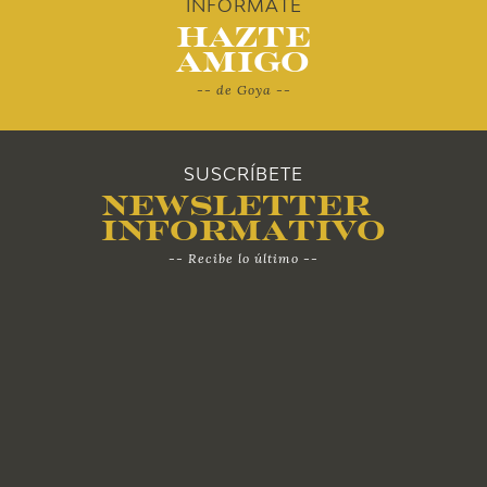
INFÓRMATE
Hazte
2011
Amigo
-- de Goya --
2010
SUSCRÍBETE
Newsletter
Informativo
-- Recibe lo último --