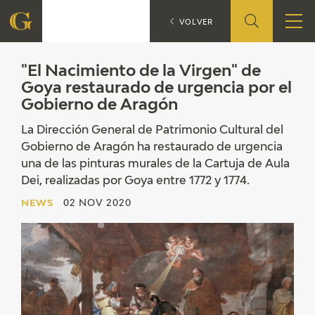
"El Nacimiento de la
NEWS
VOLVER
FOUNDATION
"El Nacimiento de la Virgen" de
Goya restaurado de urgencia por el
Gobierno de Aragón
QUIENES SOMOS
La Dirección General de Patrimonio Cultural del
CIDG
Gobierno de Aragón ha restaurado de urgencia
una de las pinturas murales de la Cartuja de Aula
CORPORATE ACTION
Dei, realizadas por Goya entre 1772 y 1774.
NEWS
02 NOV 2020
SEDE
CONTACT