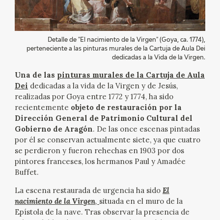
EXPOSICIONES
ACTIVIDADES
Detalle de "El nacimiento de la Virgen" (Goya, ca. 1774),
perteneciente a las pinturas murales de la Cartuja de Aula Dei
ACTUALIDAD
dedicadas a la Vida de la Virgen.
Una de las
pinturas murales de
la Cartuja de Aula
Dei
dedicadas a la vida de la Virgen y de Jesús,
realizadas por Goya entre 1772 y 1774, ha sido
recientemente
objeto de restauración por la
Dirección General de Patrimonio Cultural del
Gobierno de Aragón
. De las once escenas pintadas
FRANCISCO DE GOYA
por él se conservan actualmente siete, ya que cuatro
se perdieron y fueron rehechas en 1903 por dos
pintores franceses, los hermanos Paul y Amadée
Buffet.
La escena restaurada de urgencia ha sido
El
nacimiento de la Virgen
,
situada en el muro de la
Epístola de la nave. Tras observar la presencia de
EL VIAJE DE GOYA