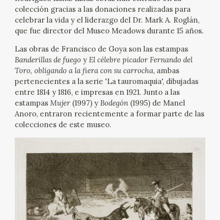
colección gracias a las donaciones realizadas para
CATÁLOGO
celebrar la vida y el liderazgo del Dr. Mark A. Roglán,
que fue director del Museo Meadows durante 15 años.
Las obras de Francisco de Goya son las estampas
Banderillas de fuego
y
El célebre picador Fernando del
Toro, obligando a la fiera con su carrocha
, ambas
pertenecientes a la serie 'La tauromaquia', dibujadas
PREMIO ARAGÓN GOYA
entre 1814 y 1816, e impresas en 1921. Junto a las
estampas
Mujer
(1997) y
Bodegón
(1995) de Manel
Anoro, entraron recientemente a formar parte de las
EDICIONES
colecciones de este museo.
PUBLICACIONES
SHOP
ONLINE SHOP