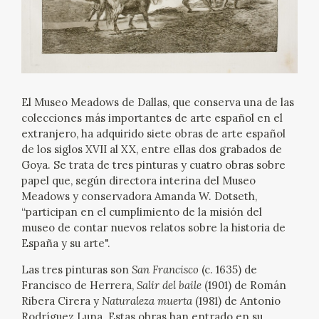
EXPOSICIONES
ACTIVIDADES
ACTUALIDAD
El Museo Meadows de Dallas, que conserva una de las
colecciones más importantes de arte español en el
extranjero, ha adquirido siete obras de arte español
de los siglos XVII al XX, entre ellas dos grabados de
Goya. Se trata de tres pinturas y cuatro obras sobre
papel que, según directora interina del Museo
Meadows y conservadora Amanda W. Dotseth,
FRANCISCO DE GOYA
“participan en el cumplimiento de la misión del
museo de contar nuevos relatos sobre la historia de
España y su arte".
Las tres pinturas son
San Francisco
(c. 1635) de
Francisco de Herrera,
Salir del baile
(1901) de Román
Ribera Cirera y
Naturaleza muerta
(1981) de Antonio
EL VIAJE DE GOYA
Rodríguez Luna. Estas obras han entrado en su