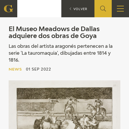
El Museo Meadows de
NEWS
VOLVER
FOUNDATION
El Museo Meadows de Dallas
adquiere dos obras de Goya
QUIENES SOMOS
Las obras del artista aragonés pertenecen a la
serie 'La tauromaquia', dibujadas entre 1814 y
CIDG
1816.
NEWS
01 SEP 2022
CORPORATE ACTION
SEDE
CONTACT