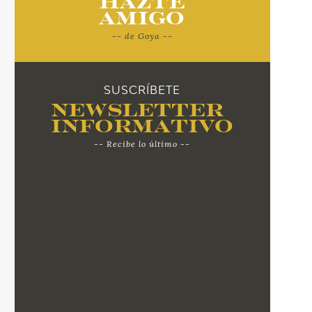
Hazte
Amigo
-- de Goya --
SUSCRÍBETE
Newsletter
Informativo
-- Recibe lo último --