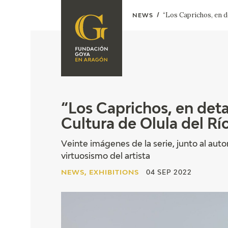
“Los Caprichos, en de
NEWS
FOUNDATION
A
QUIENES
EXPOSICIONES
SOMOS
CIDG
ACTIVIDADES
“Los Caprichos, en deta
Cultura de Olula del Rí
CORPORATE
ACTION
Veinte imágenes de la serie, junto al auto
SEDE
virtuosismo del artista
NEWS, EXHIBITIONS
04 SEP 2022
CONTACT