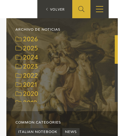
ES
VOLVER
SHOP
EDUCA
EN
ARCHIVO DE NOTICIAS
2026
ONLINE SHOP
2025
2024
RECURSOS
EDUCATIVOS
2023
2022
ARASAAC
2021
2020
2019
2018
2017
COMMON.CATEGORIES
2016
ITALIAN NOTEBOOK
NEWS