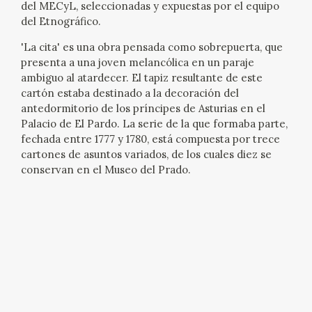
del MECyL, seleccionadas y expuestas por el equipo
del Etnográfico.
CATÁLOGO
'La cita' es una obra pensada como sobrepuerta, que
presenta a una joven melancólica en un paraje
ambiguo al atardecer. El tapiz resultante de este
cartón estaba destinado a la decoración del
antedormitorio de los príncipes de Asturias en el
Palacio de El Pardo. La serie de la que formaba parte,
PREMIO ARAGÓN GOYA
fechada entre 1777 y 1780, está compuesta por trece
cartones de asuntos variados, de los cuales diez se
EDICIONES
conservan en el Museo del Prado.
PUBLICACIONES
SHOP
ONLINE SHOP