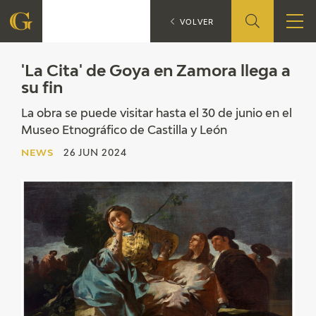
'La Cita' de Goya en 
NEWS
VOLVER
FOUNDATION
'La Cita' de Goya en Zamora llega a
su fin
QUIENES SOMOS
La obra se puede visitar hasta el 30 de junio en el
Museo Etnográfico de Castilla y León
CIDG
NEWS
26 JUN 2024
CORPORATE ACTION
SEDE
CONTACT