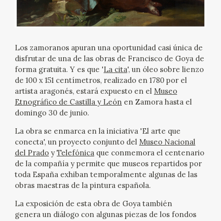
EXPOSICIONES
ACTIVIDADES
Los zamoranos apuran una oportunidad casi única de
ACTUALIDAD
disfrutar de una de las obras de Francisco de Goya de
forma gratuita. Y es que '
La cita
', un óleo sobre lienzo
de 100 x 151 centímetros, realizado en 1780 por el
artista aragonés, estará expuesto en el
Museo
Etnográfico de Castilla y León
en Zamora hasta el
domingo 30 de junio.
La obra se enmarca en la iniciativa 'El arte que
FRANCISCO DE GOYA
conecta', un proyecto conjunto del
Museo Nacional
del Prado
y
Telefónica
que conmemora el centenario
de la compañía y permite que museos repartidos por
toda España exhiban temporalmente algunas de las
obras maestras de la pintura española.
La exposición de esta obra de Goya también
EL VIAJE DE GOYA
genera un diálogo con algunas piezas de los fondos